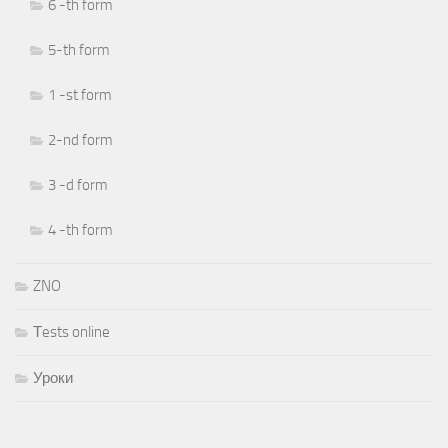
6 -th form
5-th form
1 -st form
2-nd form
3 -d form
4 -th form
ZNO
Тests online
Уроки