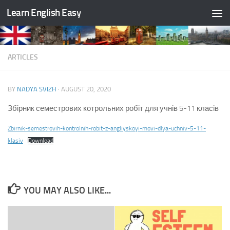
Learn English Easy
Skip to content
ARTICLES
BY
NADYA SVIZH
·
AUGUST 20, 2020
Збірник семестрових котрольних робіт для учнів 5-11 класів
Zbirnik-semestrovih-kontrolnih-robit-z-angliyskoyi-movi-dlya-uchniv-5-11-
klasiv
Download
YOU MAY ALSO LIKE...