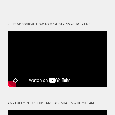
KELLY MCGONIGAL: HOW TO MAKE STRESS YOUR FRIEND
AMY CUDDY: YOUR BODY LANGUAGE SHAPES WHO YOU ARE