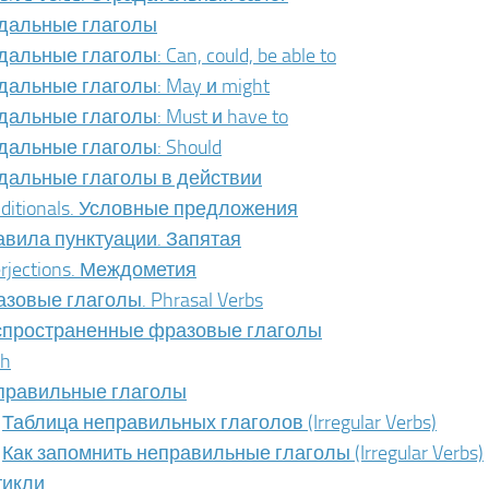
дальные глаголы
альные глаголы: Can, could, be able to
альные глаголы: May и might
альные глаголы: Must и have to
альные глаголы: Should
дальные глаголы в действии
ditionals. Условные предложения
вила пунктуации. Запятая
erjections. Междометия
зовые глаголы. Phrasal Verbs
спространенные фразовые глаголы
sh
правильные глаголы
Таблица неправильных глаголов (Irregular Verbs)
Как запомнить неправильные глаголы (Irregular Verbs)
тикли