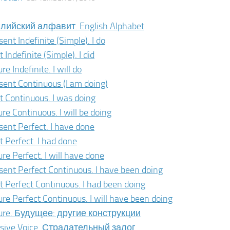
лийский алфавит. English Alphabet
sent Indefinite (Simple). I do
 Indefinite (Simple). I did
re Indefinite. I will do
sent Continuous (I am doing)
t Continuous. I was doing
ure Continuous. I will be doing
sent Perfect. I have done
t Perfect. I had done
ure Perfect. I will have done
sent Perfect Continuous. I have been doing
t Perfect Continuous. I had been doing
ure Perfect Continuous. I will have been doing
ure. Будущее: другие конструкции
sive Voice. Страдательный залог