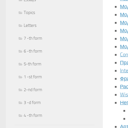
Мо
Topics
Мод
Мод
Letters
Мод
Мод
7 -th form
Мо
6 -th form
Con
Пра
5-th form
Int
1 -st form
Фра
Ра
2-nd form
Wi
Не
3 -d form
4 -th form
Ар