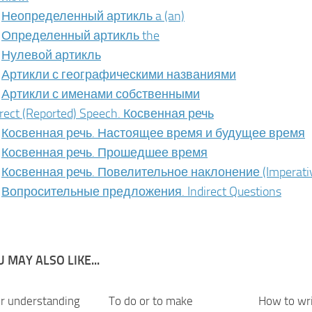
Неопределенный артикль a (an)
Определенный артикль the
Нулевой артикль
Артикли с географическими названиями
Артикли с именами собственными
irect (Reported) Speech. Косвенная речь
Косвенная речь. Настоящее время и будущее время
Косвенная речь. Прошедшее время
Косвенная речь. Повелительное наклонение (Imperati
Вопросительные предложения. Indirect Questions
 MAY ALSO LIKE...
or understanding
To do or to make
How to wri