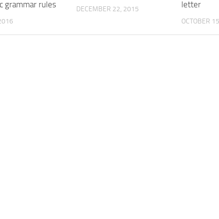
ic grammar rules
letter
DECEMBER 22, 2015
2016
OCTOBER 15