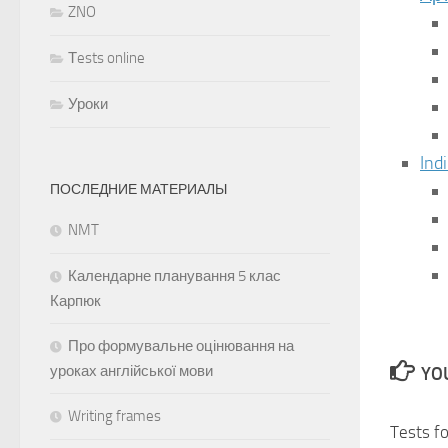
ZNO
Тests online
Уроки
Ind
ПОСЛЕДНИЕ МАТЕРИАЛЫ
NMT
Календарне планування 5 клас
Карпюк
Про формувальне оцінювання на
уроках англійської мови
YOU
Writing frames
Tests f