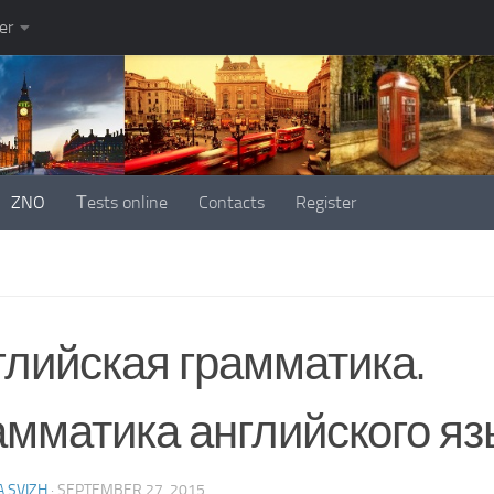
er
ZNO
Тests online
Contacts
Register
глийская грамматика.
амматика английского яз
 SVIZH
·
SEPTEMBER 27, 2015