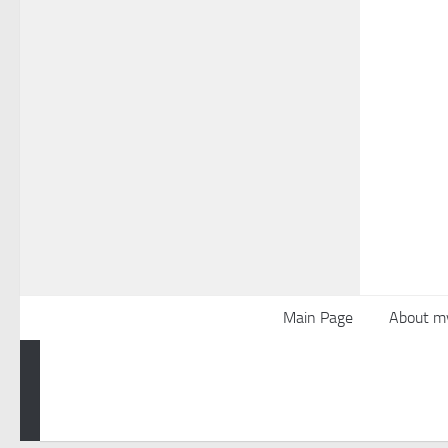
Main Page
About m
Powered by
- Designed with the
Hueman theme