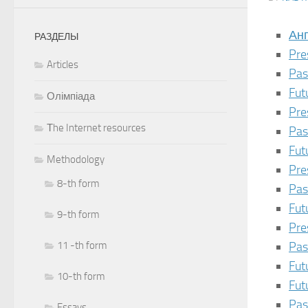
Анг
РАЗДЕЛЫ
Pre
Articles
Past
Futu
Олімпіада
Pre
Тhe Internet resources
Pas
Fut
Methodology
Pre
8-th form
Pas
Fut
9-th form
Pre
Pas
11 -th form
Fut
10-th form
Fut
Pas
Essays