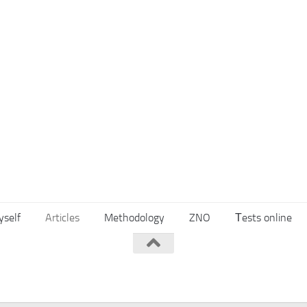
yself
Articles
Methodology
ZNO
Тests online