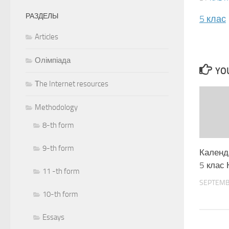
РАЗДЕЛЫ
5 клас
Articles
Олімпіада
YOU
Тhe Internet resources
Methodology
8-th form
9-th form
Календ
5 клас
11 -th form
SEPTEMB
10-th form
Essays