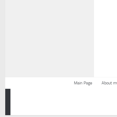
Main Page
About m
Powered by
- Designed with the
Hueman theme