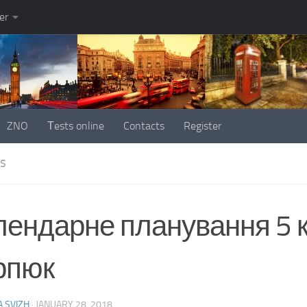
er
ZNO
Тests online
Contacts
Register
ES
лендарне планування 5 к
рпюк
 SVIZH
·
JANUARY 28, 2018