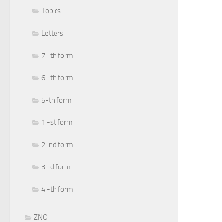
Topics
Letters
7 -th form
6 -th form
5-th form
1 -st form
2-nd form
3 -d form
4 -th form
ZNO