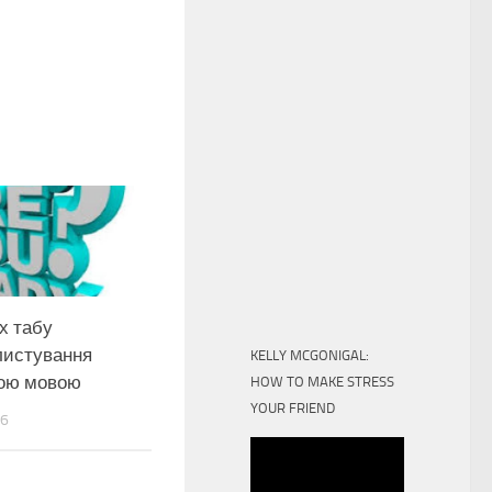
х табу
листування
KELLY MCGONIGAL:
кою мовою
HOW TO MAKE STRESS
YOUR FRIEND
16