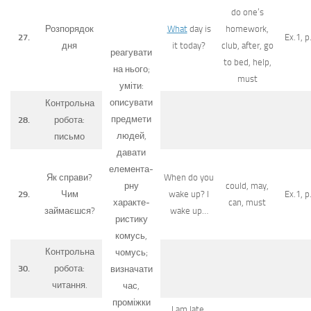
do one’s
Розпорядок
What
day is
homework,
27.
Ex.1, p
дня
it today?
club, after, go
реагувати
to bed, help,
на нього;
must
уміти:
описувати
Контрольна
предмети
28.
робота:
людей,
письмо
давати
елемента-
Як справи?
When do you
рну
could, may,
29.
Чим
wake up? I
Ex.1, p
характе-
can, must
займаєшся?
wake up…
рис­тику
комусь,
Контрольна
чомусь;
30.
робота:
визначати
читання.
час,
проміж­ки
I am late.