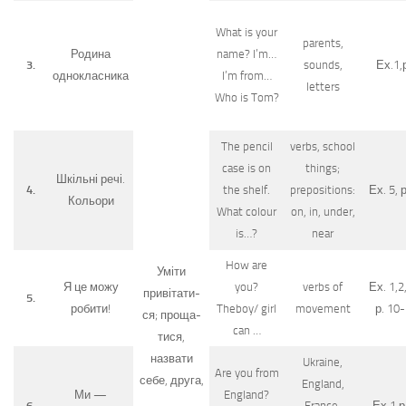
What is your
parents,
Родина
name? I’m…
3.
sounds,
Ех.1,
однокласника
I’m from…
letters
Who is Tom?
The pencil
verbs, school
case is on
things;
Шкільні речі.
4.
the shelf.
prepositions:
Ех. 5, р
Кольори
What colour
on, in, under,
is…?
near
How are
Уміти
Я це можу
you?
verbs of
Ех. 1,2,
привітати-
5.
робити!
Theboy/ girl
movement
р. 10
ся; проща-
can …
тися,
назвати
Ukraine,
Are you from
себе, друга,
England,
Ми —
England?
6.
France,
Ех.1,р