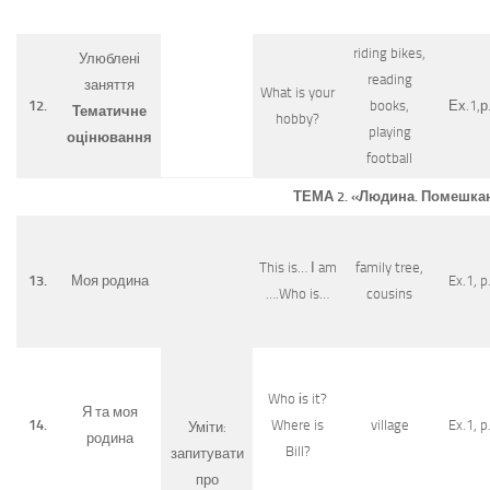
riding bikes,
Улюблені
reading
заняття
What is your
12.
books,
Ех.1,р
Тематичне
hobby?
playing
оцінювання
football
ТЕМА 2. «Людина. Помешкан
This is… І am
family tree,
13.
Моя родина
Ex.1, p
….Who is…
cousins
Who іs it?
Я та моя
14.
Where is
village
Ex.1, p
Уміти:
родина
Bill?
запитувати
про