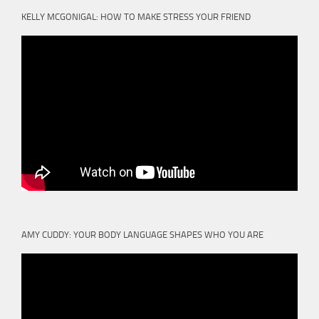
KELLY MCGONIGAL: HOW TO MAKE STRESS YOUR FRIEND
AMY CUDDY: YOUR BODY LANGUAGE SHAPES WHO YOU ARE