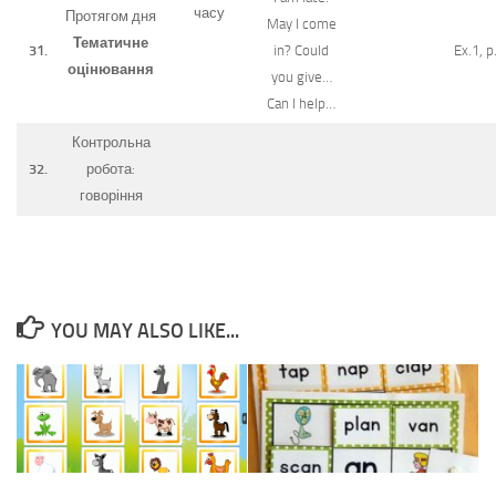
часу
Протягом дня
May I come
Тематичне
31.
in? Could
Ex.1, p
оцінювання
you give…
Can I help…
Контрольна
32.
робота:
говоріння
YOU MAY ALSO LIKE...