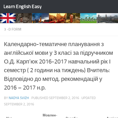
Learn English Easy
Skip to content
3 -D FORM
Календарно-тематичне планування з
англійської мови у 3 класі за підручником
О.Д. Карп’юк 2016-2017 навчальний рік І
семестр ( 2 години на тиждень) Вчитель:
Відповідно до метод. рекомендацій у
2016 – 2017 н.р.
BY
NADYA SVIZH
· PUBLISHED
SEPTEMBER 2, 2016
· UPDATED
SEPTEMBER 2, 2016
Мовлен-