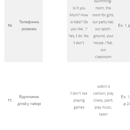
swimming-
Is it you
room, the
Mum? How
room for girls,
Телефонна
is Kate? Do
our party hall,
10.
Ех. 1, р
розмова
you like…?
our sport-
Yes, І do. No,
ground, your
І don’t
house / flat,
our
classroom
watch a
І don’t like
cartoon, play
Відпочинок
Ех. 1,
11.
playing
chess, paint,
дітей у таборі
р.2
games
play music,
team