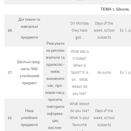
ТЕМА 3. Школа.
Дні тижня та
On Monday
Days of the
навчальні
20.
they have
week, school
Ex.1, p
got…
subjects
предмети
Реагувати
на репліки
What day is
вчителя та
it today?
Шкільні пред­
одноклас-
When is
мети. Мій
ників;
21.
Sport? It is
do sums
Ex.1, p
улюблений
визначати
on… What
предмет
час, про­
lesson do
міжки часу;
you like?
просити,
What lesson
повторити
Наші
do you like?
Days of the
інформа-
22.
улюблені
What is your
week, school
цію;
предмети
favourite
subjects
вислов-