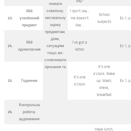
day?
лювати
схвальну,
Мій
1 don’t like…
School
несхвальну
23.
улюблений
He doesn’t
Ex.1, p
subjects
оцінку
предмет
like…
предме­там,
діям,
Мій
I’ve got a
24.
ситуаціям
Ex.1, p
однокласник
letter
тощо; ви­
словлювати
It’s one
прохання та
o’clock. Wake
It’s one
25.
Годинник
up. Wash,
Ex.1, p
o’clock
dress,
breakfast
Контрольна
26.
робота:
аудіювання
Have lunch,