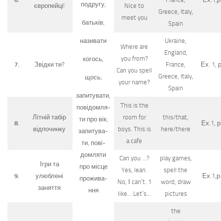
подругу,
європейці!
Nice to
Greece, Italy,
meet you
батьків;
Spain
Ukraine,
називати
Where are
England,
you from?
когось,
7.
Звідки ти?
France,
Ех. 1, р
Can you spell
Greece, Italy,
щось;
your name?
Spain
запитувати,
This is the
повідомля-
Літній табір
room for
this/that,
ти про вік;
8.
Ех.1, р
відпочинку
boys. This is
here/there
запитува-
a cafe
ти, пові-
домля­ти
Can you …?
play games,
Ігри та
про місце
Yes, lean.
spell the
9.
улюбле­ні
Ех.1,р
прожива-
No, І can’t. 1
word, draw
заняття
ння
like… Let’s…
pictures
the