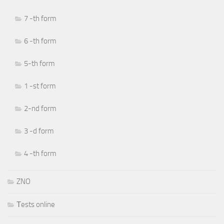
7 -th form
6 -th form
5-th form
1 -st form
2-nd form
3 -d form
4 -th form
ZNO
Тests online