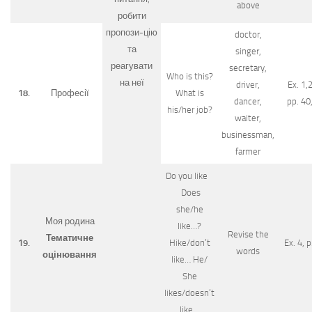
above
робити
пропози-цію
doctor,
та
singer,
реагувати
secretary,
Who is this?
на неї
driver,
Ex. 1,2
18.
Професії
What is
dancer,
pp. 40
his/her job?
waiter,
businessman,
farmer
Do you like
Does
she/he
Моя родина
like…?
Revise the
Тематичне
19.
Hike/don’t
Ex. 4, p
words
оцінювання
like… He/
She
likes/doesn’t
like…