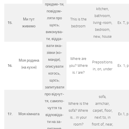
предме-ти,
kitchen,
повідом-
bathroom,
ля­ти про
Ми тут
This is the
15.
living-room,
Ex. T, p
щось;
живемо
bedroom
bedroom,
виконува-
new, house
ти, відда-
вати вка-
зівки (ко-
Where are
манди),
Моя родина
Prepositions:
16.
you? Where
Ex. 1; p
описувати
(на кухні)
in, on, under
is / are?
когось,
щось;
запитувати
про відчут-
sofa,
тя, самопо­
Where is the
armchair,
чуття та
sofa? Where
carpet, floor,
17.
Моя кімната
Ex.1, p
відповіда-
is… in your
next to, in
ти на за-
room?
front of, near,
питан­ня;