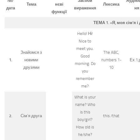
№/
Засоби
Аудію
Тема
нєві
Лексика
дата
вираження
ня
функції
ТЕМА 1. «Я, моя сім’
я і
Hello! Ні!
Nice to
meet you.
Знайомся з
The ABC,
Good
1.
новими
numbers 1-
Ех.1,
morning. Do
друзями
10
you
remember
me?
What is your
name? Who
is this
2.
Сім’я друга
this /that
boy/girl?
How old is
he/she?