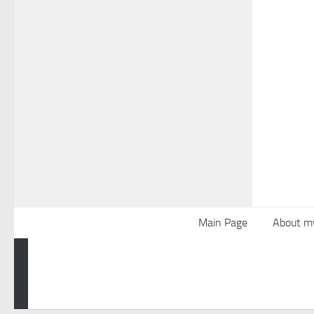
Main Page
About m
Powered by
- Designed with the
Hueman theme