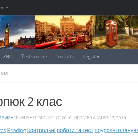
er
ZNO
Тests online
Contacts
Register
ORM
рпюк 2 клас
 SVIZH
· PUBLISHED
AUGUST 17, 2018
· UPDATED
AUGUST 17, 2018
rds
Reading
Контрольні роботи та тест
поурочні планув