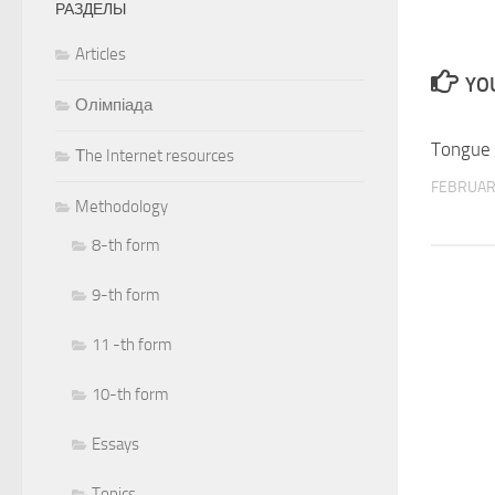
РАЗДЕЛЫ
Articles
YOU
Олімпіада
Tongue 
Тhe Internet resources
FEBRUAR
Methodology
8-th form
9-th form
11 -th form
10-th form
Essays
Topics