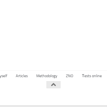
yself
Articles
Methodology
ZNO
Тests online