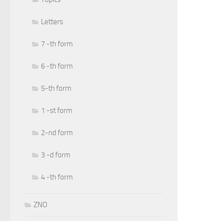
Letters
7 -th form
6 -th form
5-th form
1 -st form
2-nd form
3 -d form
4 -th form
ZNO