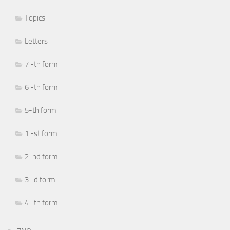
Topics
Letters
7 -th form
6 -th form
5-th form
1 -st form
2-nd form
3 -d form
4 -th form