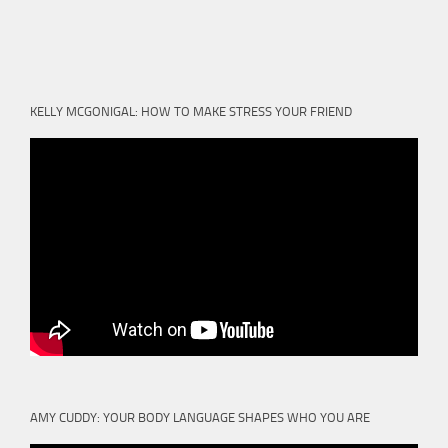
KELLY MCGONIGAL: HOW TO MAKE STRESS YOUR FRIEND
AMY CUDDY: YOUR BODY LANGUAGE SHAPES WHO YOU ARE