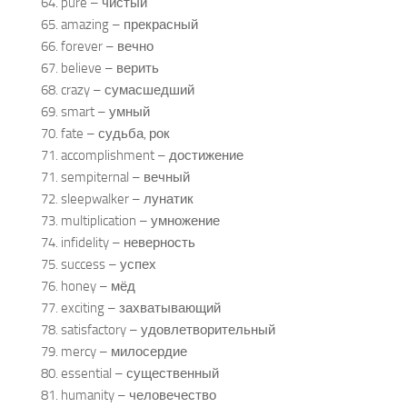
64. pure – чистый
65. amazing – прекрасный
66. forever – вечно
67. believe – верить
68. crazy – сумасшедший
69. smart – умный
70. fate – судьба, рок
71. accomplishment – достижение
71. sempiternal – вечный
72. sleepwalker – лунатик
73. multiplication – умножение
74. infidelity – неверность
75. success – успех
76. honey – мёд
77. exciting – захватывающий
78. satisfactory – удовлетворительный
79. mercy – милосердие
80. essential – существенный
81. humanity – человечество