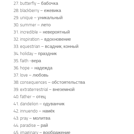
27. butterfly – бабочка
28. blackberry – ежевика
29. unique – уникальный
30. summer – лето
31. incredible – невероятный
32. inspiration – вдохновение
33. equestrian – всадник, конный
34. holiday – праздник
35. faith -вера
36. hope – надежда
37. love – любовь
38. consequences – обстоятельства
39. extraterrestrial – внеземной
40. father – отец
41. dandelion – одуванчик
42. innuendo – намёк
43. pray – молитва
44. paradise – рай
45. imaginary – воображение