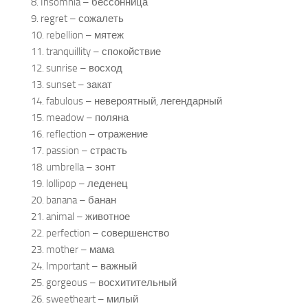
8. Insomnia – бессонница
9. regret – сожалеть
10. rebellion – мятеж
11. tranquillity – спокойствие
12. sunrise – восход
13. sunset – закат
14. fabulous – невероятный, легендарный
15. meadow – поляна
16. reflection – отражение
17. passion – страсть
18. umbrella – зонт
19. lollipop – леденец
20. banana – банан
21. animal – животное
22. perfection – совершенство
23. mother – мама
24. Important – важный
25. gorgeous – восхитительный
26. sweetheart – милый