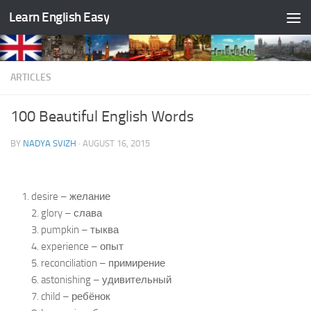
Learn English Easy
Skip to content
ARTICLES
100 Beautiful English Words
BY
NADYA SVIZH
·
AUGUST 16, 2015
desire – желание
2. glory – слава
3. pumpkin – тыква
4. experience – опыт
5. reconciliation – примирение
6. astonishing – удивительный
7. child – ребёнок