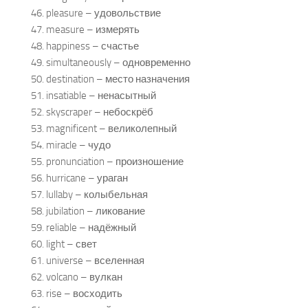
46. pleasure – удовольствие
47. measure – измерять
48. happiness – счастье
49. simultaneously – одновременно
50. destination – место назначения
51. insatiable – ненасытный
52. skyscraper – небоскрёб
53. magnificent – великолепный
54. miracle – чудо
55. pronunciation – произношение
56. hurricane – ураган
57. lullaby – колыбельная
58. jubilation – ликование
59. reliable – надёжный
60. light – свет
61. universe – вселенная
62. volcano – вулкан
63. rise – восходить