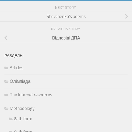
NEXT STORY
Shevchenko’s poems
PREVIOUS STORY
Відповіді ДПА
РАЗДЕЛЫ
Articles
Олімпіада
Тhe Internet resources
Methodology
8-th form
9-th form