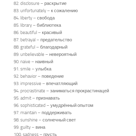
82. disclosure – раскрытие
83. unfortunately – к сожалению
84. liberty – свобода
85. library – библиотека
86. beautiful – красивый
87. betrayal – предательство
88. grateful – благодарный
89. unbelievable – невероятный
90. naive – наивный
91. smile – улыбка
92. behavior – поведение
93. impressive – впечатляющий
94. procrastinate – заниматься прокрастинацей
95. admit – признавать
96. sophisticated – умудрённый опытом
97. maintain – поддерживать
98. sunshine – солнечный свет
99. guilty – вина
100. sadness – грусть