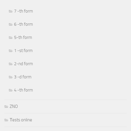
7 -th form
6 -th form
5-th form
1 -st form
2-nd form
3 -d form
4 -th form
ZNO
Тests online