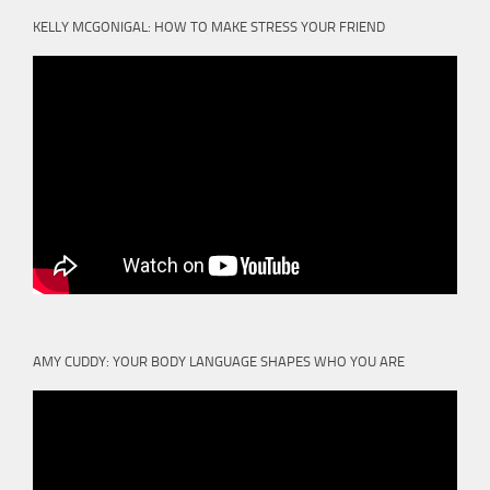
KELLY MCGONIGAL: HOW TO MAKE STRESS YOUR FRIEND
AMY CUDDY: YOUR BODY LANGUAGE SHAPES WHO YOU ARE