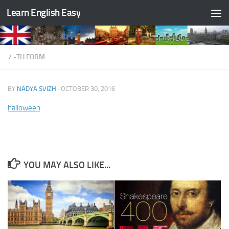
Learn English Easy
Skip to content
7 -TH FORM
BY
NADYA SVIZH
·
OCTOBER 30, 2016
halloween
YOU MAY ALSO LIKE...