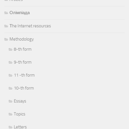
Олімпіада
Тhe Internet resources
Methodology
8-th form
9-th form
11 -th form
10-th form
Essays
Topics
Letters