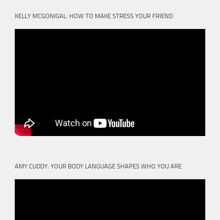
KELLY MCGONIGAL: HOW TO MAKE STRESS YOUR FRIEND
AMY CUDDY: YOUR BODY LANGUAGE SHAPES WHO YOU ARE