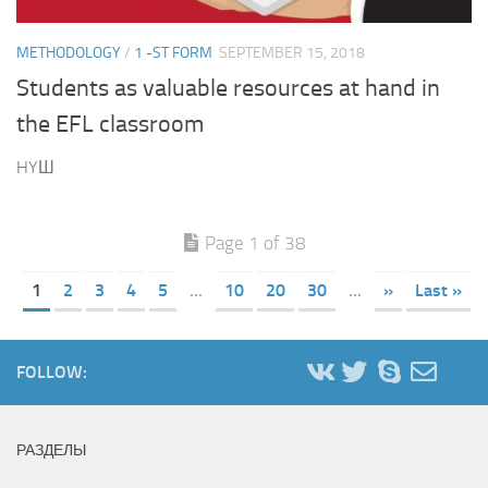
METHODOLOGY
/
1 -ST FORM
SEPTEMBER 15, 2018
Students as valuable resources at hand in
the EFL classroom
HYШ
Page 1 of 38
1
2
3
4
5
...
10
20
30
...
»
Last »
FOLLOW:
РАЗДЕЛЫ