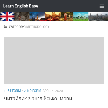
Learn English Easy
Skip to content
CATEGORY:
METHODOLOGY
1 -ST FORM
/
2-ND FORM
APRIL 4, 2020
Читайлик з англійської мови