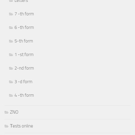
Letters
7 -th form
6 -th form
5-th form
1 -st form
2-nd form
3 -d form
4 -th form
ZNO
Тests online