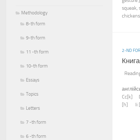
gesture.
squeak, 
Methodology
chickens 
8-th form
9-th form
2-ND FO
11 -th form
Книга
10-th form
Readin
Essays
Урок
англійс
Topics
Cc[k] 
[h] Ii [ I
Letters
7 -th form
6 -th form