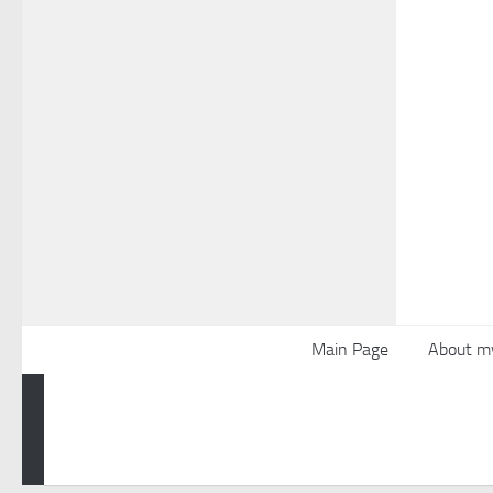
Main Page
About m
Powered by
- Designed with the
Hueman theme