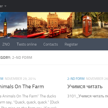
er
ZNO
Тests online
Contacts
Register
EGORY:
2-ND FORM
RM
NOVEMBER 29, 2014
2-ND FORM
NOVEMBER 26
nimals On The Farm
Учимся читать
e Animals On The Farm” The ducks
3101_Учимся читать п
arm say, “Quack, quack, quack.” [Duck