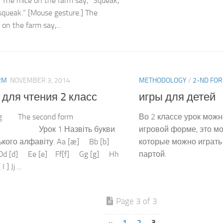
] The mice on the farm say, “Squeak,
squeak.” [Mouse gesture.] The
on the farm say,...
RM
NOVEMBER 3, 2014
METHODOLOGY
/
2-ND FO
 для чтения 2 класс
игры для детей
g The second form
Во 2 классе урок можн
 1 Назвіть букви
игровой форме, это мо
ького алфавіту. Aa [æ] Bb [b]
которые можно играть
Dd [d] Ee [e] Ff[f] Gg [g] Hh
партой.
 ] Jj ...
Page 3 of 3
«
1
2
3