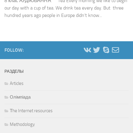
8 клас АУДІЮВАННЯ. Tea Every morning we like to begin
our day with a cup of tea. We drink tea every day. But three
hundred years ago people in Europe didn’t know...
FOLLOW:
РАЗДЕЛЫ
Articles
Олімпіада
Тhe Internet resources
Methodology