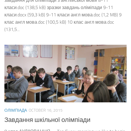
завдання для олімпіади з англійської мови 8-11
класи.doc (138,5 kB) зразки завдань оліміпади 9-11
класи.docx (59,3 kB) 9-11 класи англ мова.doc (1,2 MB) 9
клас англ мова.doc (100,5 kB) 10 клас англ мова.doc
(131,5...
ОЛІМПІАДА
OCTOBER 16, 2015
Завдання шкільної олімпіади