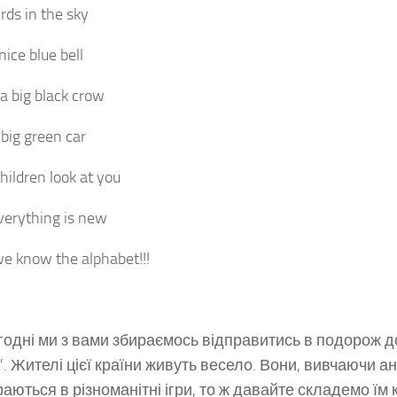
rds in the sky
nice blue bell
 big black crow
big green car
hildren look at you
erything is new
e know the alphabet!!!
одні ми з вами збираємось відправитись в подорож до
h”. Жителі цієї країни живуть весело. Вони, вивчаючи а
раються в різноманітні ігри, то ж давайте складемо їм