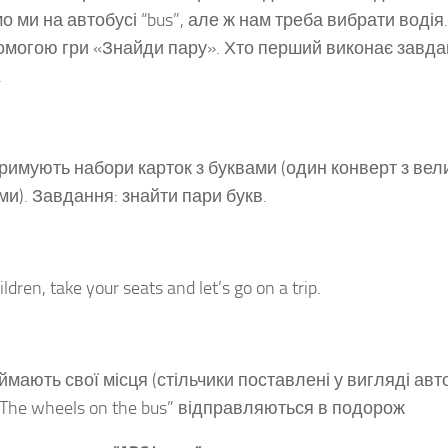
о ми на автобусі “bus”, але ж нам треба вибрати водія
омогою гри «Знайди пару». Хто перший виконає завдан
.
тримують набори карток з буквами (один конверт з вел
ми). Завдання: знайти пари букв.
ldren, take your seats and let’s go on a trip.
ймають свої місця (стільчики поставлені у вигляді автоб
“The wheels on the bus” відправляються в подорож