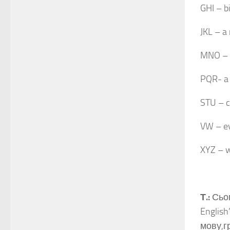
GHI – bi
JKL – a 
MNO – a
PQR- a 
STU – c
VW – ev
XYZ – w
Т.:
Сьог
Englis
мову,г