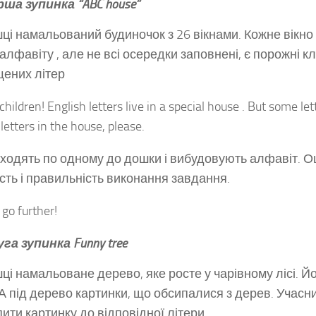
рша зупинка
“ABC
house”
ці намальований будиночок з 26 вікнами. Кожне вікно
 алфавіту , але не всі осередки заповнені, є порожні к
ених літер
children! English letters live in a special house . But some let
letters in the house, please.
иходять по одному до дошки і вибудовують алфавіт. О
сть і правильність виконання завдання.
 go further!
уга зупинка
Funny tree
ці намальоване дерево, яке росте у чарівному лісі. Й
 А під дерево картинки, що обсипалися з дерев. Учасн
пити картинку до відповідної літери.