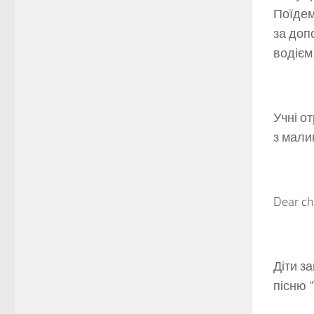
Поїдем
за доп
водієм
Учні о
з мали
Dear chi
Діти за
пісню 