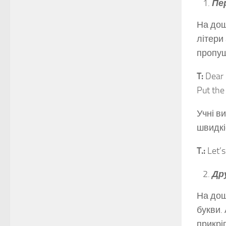
Пе
На дош
літери
пропущ
T:
Dear 
Put the 
Учні в
швидкі
T.:
Let’s
Др
На дош
букви.
прикрі