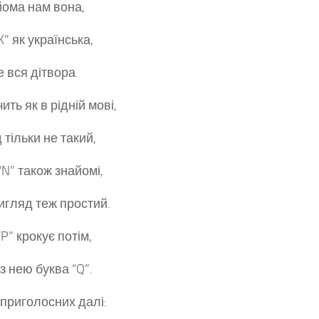
ома нам вона,
K” як українська,
е вся дітвора.
чить як в рідній мові,
 тільки не такий,
“N” також знайомі,
вигляд теж простий.
P” крокує потім,
з нею буква “Q”.
 приголосних далі: