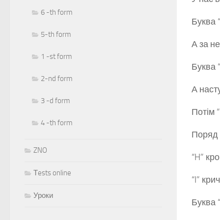
6 -th form
Буква 
5-th form
А за не
1 -st form
Буква “
2-nd form
А насту
3 -d form
Потім “
4 -th form
Поряд 
ZNO
“H” кро
Тests online
“I” кри
Уроки
Буква 