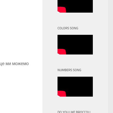
COLORS SONG
А ще ми можемо
NUMBERS SONG
DO YOU LIKE BROCCOLI