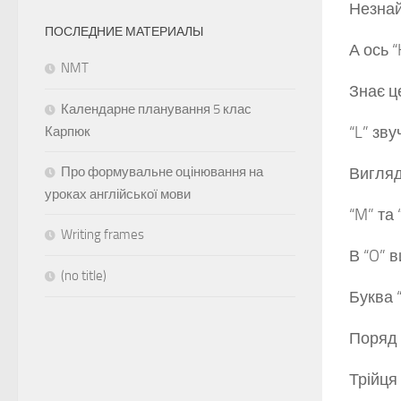
Незнай
ПОСЛЕДНИЕ МАТЕРИАЛЫ
А ось “
NMT
Знає ц
Календарне планування 5 клас
“L” зву
Карпюк
Про формувальне оцінювання на
Вигляд
уроках англійської мови
“M” та 
Writing frames
В “O” 
(no title)
Буква “
Поряд 
Трійця