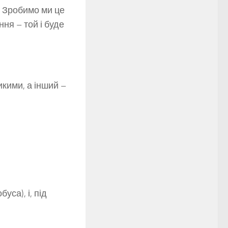
. Зробимо ми це
ня – той і буде
икими, а інший –
уса), і, під