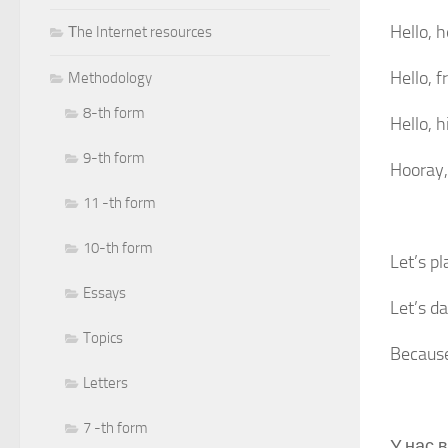
Hello, h
Тhe Internet resources
Hello, f
Methodology
8-th form
Hello, hi
9-th form
Hooray, 
11 -th form
10-th form
Let’s pl
Essays
Let’s d
Topics
Because 
Letters
7 -th form
У нас 