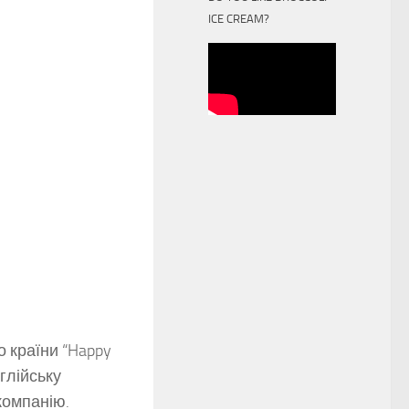
ICE CREAM?
 країни “Happy
нглійську
 компанію.