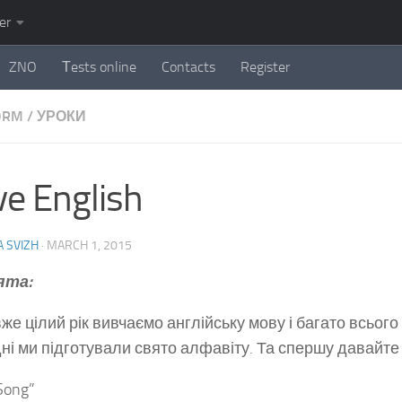
er
ZNO
Тests online
Contacts
Register
FORM
/
УРОКИ
ove English
 SVIZH
·
MARCH 1, 2015
ята:
же цілий рік вивчаємо англійську мову і багато всього 
ні ми підготували свято алфавіту. Та спершу давайте
 Song”