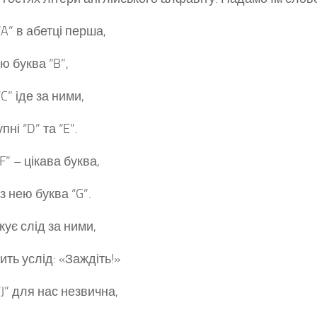
“A” в абетці перша,
ю буква “B”,
C” іде за ними,
пні “D” та “E”.
F” – цікава буква,
з нею буква “G”.
кує слід за ними,
чить услід: «Заждіть!»
“J” для нас незвична,