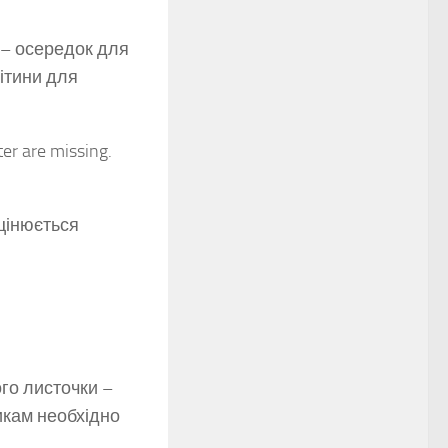
 – осередок для
літини для
ter are missing.
цінюється
ого листочки –
икам необхідно