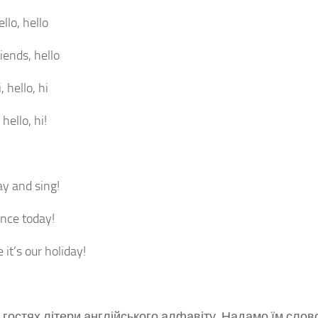
ello, hello
riends, hello
, hello, hi
hello, hi!
ay and sing!
ance today!
it’s our holiday!
в гостях літери англійського алфавіту. Надамо їм слов