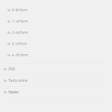
5-th form
1 -st form
2-nd form
3 -d form
4 -th form
ZNO
Тests online
Уроки