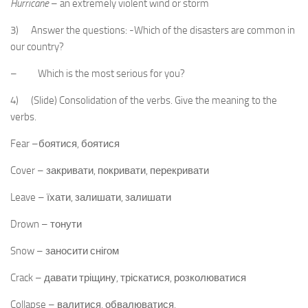
Hurricane
– an extremely violent wind or storm
3) Answer the questions: -Which of the disasters are common in
our country?
– Which is the most serious for you?
4) (Slide) Consolidation of the verbs. Give the meaning to the
verbs.
Fear –боятися, боятися
Cover – закривати, покривати, перекривати
Leave – їхати, залишати, залишати
Drown – тонути
Snow – заносити снігом
Crack – давати тріщину, тріскатися, розколюватися
Collapse – валитися, обвалюватися,