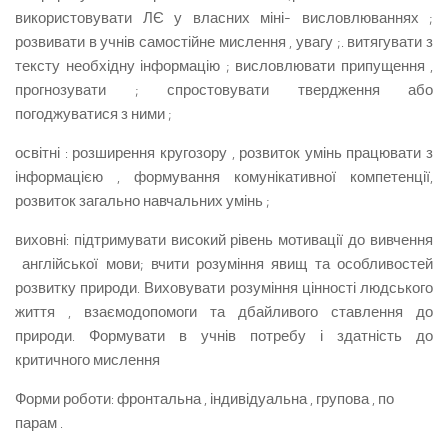
використовувати ЛЄ у власних міні- висловлюваннях ;
розвивати в учнів самостійне мислення , увагу ;. витягувати з
тексту необхідну інформацію ; висловлювати припущення ,
прогнозувати ; спростовувати твердження або
погоджуватися з ними ;
освітні : розширення кругозору , розвиток умінь працювати з
інформацією , формування комунікативної компетенції,
розвиток загально навчальних умінь ;
виховні: підтримувати високий рівень мотивації до вивчення
англійської мови; вчити розуміння явищ та особливостей
розвитку природи. Виховувати розуміння цінності людського
життя , взаємодопомоги та дбайливого ставлення до
природи. Формувати в учнів потребу і здатність до
критичного мислення
Форми роботи: фронтальна , індивідуальна , групова , по
парам .