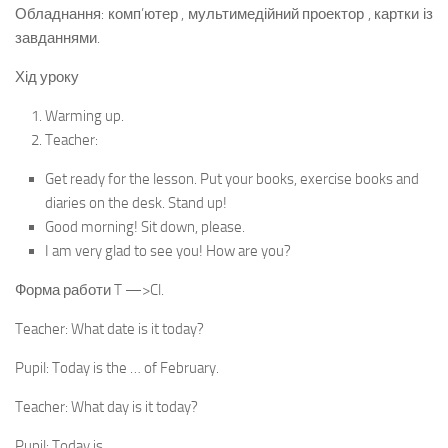
Обладнання: комп’ютер , мультимедійний проектор , картки із
завданнями.
Хід уроку
Warming up.
Teacher:
Get ready for the lesson. Put your books, exercise books and
diaries on the desk. Stand up!
Good morning! Sit down, please.
I am very glad to see you! How are you?
Форма работи T —>Cl.
Teacher: What date is it today?
Pupil: Today is the … of February.
Teacher: What day is it today?
Pupil: Today is ….