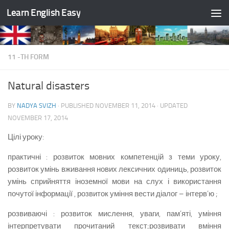
Learn English Easy
Skip to content
11 -TH FORM
Natural disasters
BY
NADYA SVIZH
· PUBLISHED
NOVEMBER 11, 2014
· UPDATED
NOVEMBER 17, 2014
Цілі уроку:
практичні : розвиток мовних компетенцій з теми уроку,
розвиток умінь вживання нових лексичних одиниць, розвиток
умінь сприйняття іноземної мови на слух і використання
почутої інформації , розвиток уміння вести діалог – інтерв’ю ;
розвиваючі : розвиток мислення, уваги, пам’яті, уміння
інтерпретувати прочитаний текст;розвивати вміння