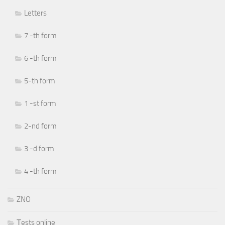
Letters
7 -th form
6 -th form
5-th form
1 -st form
2-nd form
3 -d form
4 -th form
ZNO
Тests online