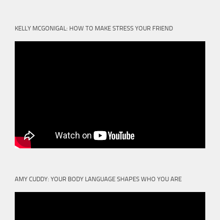
KELLY MCGONIGAL: HOW TO MAKE STRESS YOUR FRIEND
AMY CUDDY: YOUR BODY LANGUAGE SHAPES WHO YOU ARE