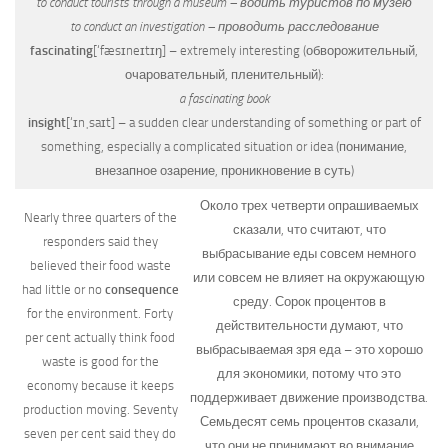
to conduct tourists through a museum – водить туристов по музею
to conduct an investigation – проводить расследование
fascinating
[‘fæsɪneɪtɪŋ]
– extremely interesting (обворожительный,
очаровательный, пленительный):
a fascinating book
insight
[‘ɪnˌsaɪt]
– a sudden clear understanding of something or part of
something, especially a complicated situation or idea (понимание,
внезапное озарение, проникновение в суть)
Около трех четверти опрашиваемых
Nearly three quarters of the
сказали, что считают, что
responders said they
выбрасывание еды совсем немного
believed their food waste
или совсем не влияет на окружающую
had little or no
consequence
среду. Сорок процентов в
for the environment. Forty
действительности думают, что
per cent actually think food
выбрасываемая зря еда – это хорошо
waste is good for the
для экономики, потому что это
economy because it keeps
поддерживает движение производства.
production moving. Seventy
Семьдесят семь процентов сказали,
seven per cent said they do
что они не принимают во внимание