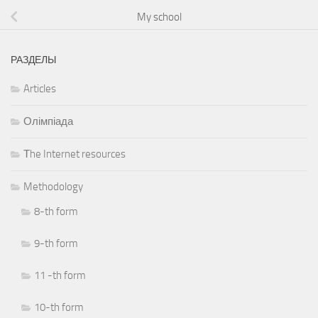
My school
РАЗДЕЛЫ
Articles
Олімпіада
Тhe Internet resources
Methodology
8-th form
9-th form
11 -th form
10-th form