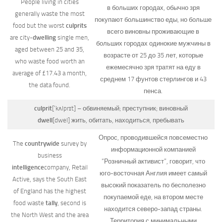
People living in cities
в больших городах, обычно зря
generally waste the most
покупают большинство еды, но больше
food but the worst
culprits
всего виновны проживающие в
are city-
dwelling
single men,
больших городах одинокие мужчины в
aged between 25 and 35,
возрасте от 25 до 35 лет, которые
who waste food worth an
ежемесячно зря тратят на еду в
average of £17.43 a month,
среднем 17 фунтов стерлингов и 43
the data found.
пенса.
culprit
[‘kʌlprɪt]
– обвиняемый; преступник; виновный
dwell
[dwel]
жить, обитать, находиться, пребывать
Опрос, проводившейся повсеместно
The
countrywide
survey by
информационной компанией
business
“Розничный активист”, говорит, что
intelligence
company, Retail
юго-восточная Англия имеет самый
Active, says the South East
высокий показатель по бесполезно
of England has the highest
покупаемой еде, на втором месте
food waste
tally
, second is
находится северо-запад страны.
the North West and the area
Территория с минимальными