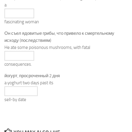
a
fascinating
woman
Он съел ядовитые грибы, что привело к смертельному
исходу (последствиям)
He ate some poisonous mushrooms, with fatal
consequences
.
йогурт, просроченный 2 дня
a yoghurt two days past its
sell-by date