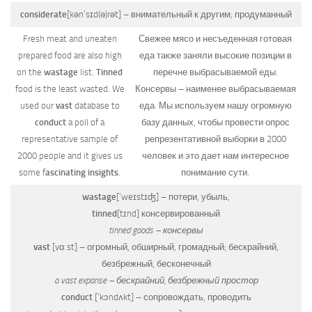
considerate
[kən’sɪd(ə)rət]
– внимательный к другим; продуманный
Fresh meat and uneaten
Свежее мясо и несъеденная готовая
prepared food are also high
еда также заняли высокие позиции в
on the
wastage
list.
Tinned
перечне выбрасываемой еды.
food is the least wasted. We
Консервы – наименее выбрасываемая
used our
vast
database to
еда. Мы используем нашу огромную
conduct
a poll of a
базу данных, чтобы провести опрос
representative sample of
репрезентативной выборки в 2000
2000 people and it gives us
человек и это дает нам интересное
some f
ascinating insights
.
понимание сути.
wastage
[‘weɪstɪʤ]
– потери, убыль,
tinned
[tɪnd]
консервированный
tinned goods – консервы
vast
[vɑːst]
– огромный, обширный, громадный; бескрайний,
безбрежный, бесконечный
a vast expanse – бескрайний, безбрежный простор
conduct
[‘kɔndʌkt]
– сопровождать, проводить