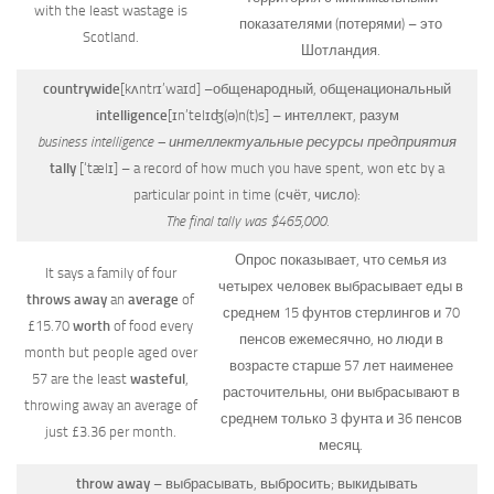
with the least wastage is
показателями (потерями) – это
Scotland.
Шотландия.
countrywide
[kʌntrɪ’waɪd]
–общенародный, общенациональный
intelligence
[ɪn’telɪʤ(ə)n(t)s]
– интеллект, разум
business intelligence – интеллектуальные ресурсы предприятия
tally
[‘tælɪ]
– a record of how much you have spent, won etc by a
particular point in time (счёт, число):
The final tally was $465,000.
Опрос показывает, что семья из
It says a family of four
четырех человек выбрасывает еды в
throws away
an
average
of
среднем 15 фунтов стерлингов и 70
£15.70
worth
of food every
пенсов ежемесячно, но люди в
month but people aged over
возрасте старше 57 лет наименее
57 are the least
wasteful
,
расточительны, они выбрасывают в
throwing away an average of
среднем только 3 фунта и 36 пенсов
just £3.36 per month.
месяц.
throw away
– выбрасывать, выбросить; выкидывать