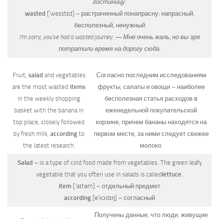
гостиницу.
wasted
[‘weɪstɪd]
– растраченный понапрасну; напрасный,
бесполезный, ненужный
I’m sorry, you’ve had a wasted journey. — Мне очень жаль, но вы зря
потратили время на дорогу сюда.
Fruit,
salad
and vegetables
Согласно последним исследованиям
are the most wasted
items
фрукты, салаты и овощи – наиболее
in the weekly shopping
бесполезная статья расходов в
basket with the banana in
еженедельной покупательской
top place, closely followed
корзине, причем бананы находятся на
by fresh milk,
according
to
первом месте, за ними следует свежее
the latest research.
молоко.
Salad
– is a type of cold food made from vegetables. The green leafy
vegetable that you often use in salads is called
lettuce
.
item
[‘aɪtəm]
– отдельный предмет
according
[ə’kɔdɪŋ]
– согласный
Получены данные, что люди, живущие