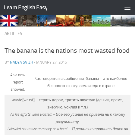
Learn English Easy
Skip to content
ARTICLES
The banana is the nations most wasted food
BY
NADYA SVIZH
·
JANUARY 27, 2015
As a new
Как говорится в сообщении, бананы – это наиболее
report
бесполезно покупаемая еда в стране
showed.
waste
[weɪst]
– терять даром, тратить впустую (деньги, время,
энергию, усилия и т.п.)
All his efforts were wasted. – Все его усилия не привели ни к какому
результату.
I decided not to waste money on a hotel. – Я решил не тратить денег на