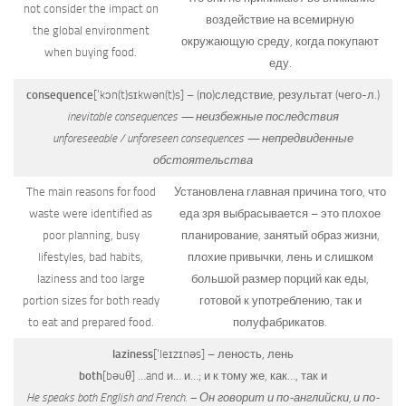
not consider the impact on
воздействие на всемирную
the global environment
окружающую среду, когда покупают
when buying food.
еду.
consequence
[‘kɔn(t)sɪkwən(t)s]
– (по)следствие, результат (чего-л.)
inevitable consequences — неизбежные последствия
unforeseeable / unforeseen consequences — непредвиденные
обстоятельства
The main reasons for food
Установлена главная причина того, что
waste were identified as
еда зря выбрасывается – это плохое
poor planning, busy
планирование, занятый образ жизни,
lifestyles, bad habits,
плохие привычки, лень и слишком
laziness and too large
большой размер порций как еды,
portion sizes for both ready
готовой к употреблению, так и
to eat and prepared food.
полуфабрикатов.
laziness
[‘leɪzɪnəs]
– леность, лень
both
[bəuθ]
…and и… и…; и к тому же, как…, так и
He speaks both English and French. – Он говорит и по-английски, и по-