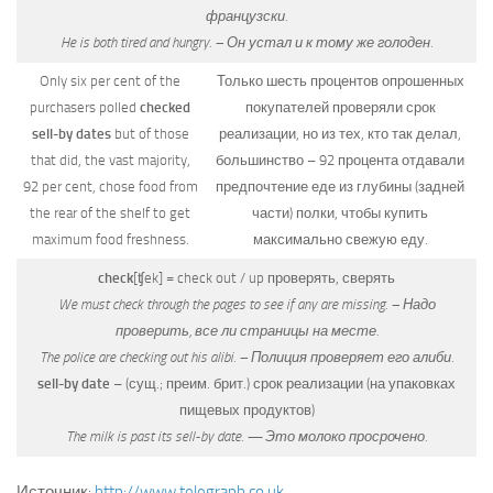
французски.
He is both tired and hungry. – Он устал и к тому же голоден.
Only six per cent of the
Только шесть процентов опрошенных
purchasers polled
checked
покупателей проверяли срок
sell-by dates
but of those
реализации, но из тех, кто так делал,
that did, the vast majority,
большинство – 92 процента отдавали
92 per cent, chose food from
предпочтение еде из глубины (задней
the rear of the shelf to get
части) полки, чтобы купить
maximum food freshness.
максимально свежую еду.
check
[ʧek]
= check out / up проверять, сверять
We must check through the pages to see if any are missing. – Надо
проверить, все ли страницы на месте.
The police are checking out his alibi. – Полиция проверяет его алиби.
sell-by date
– (сущ.; преим. брит.) срок реализации (на упаковках
пищевых продуктов)
The milk is past its sell-by date. — Это молоко просрочено.
Источник:
http://www.telegraph.co.uk