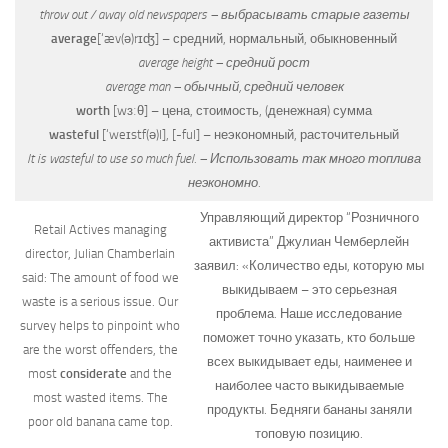
throw out / away old newspapers – выбрасывать старые газеты
average
[‘æv(ə)rɪʤ] – средний, нормальный, обыкновенный
average height – средний рост
average man – обычный, средний человек
worth
[wɜːθ]
– цена, стоимость, (денежная) сумма
wasteful
[‘weɪstf(ə)l]
,
[-ful]
– неэкономный, расточительный
It is wasteful to use so much fuel. – Использовать так много топлива
неэкономно.
Управляющий директор “Розничного
Retail Actives managing
активиста” Джулиан Чемберлейн
director, Julian Chamberlain
заявил: «Количество еды, которую мы
said: The amount of food we
выкидываем – это серьезная
waste is a serious issue. Our
проблема. Наше исследование
survey helps to pinpoint who
поможет точно указать, кто больше
are the worst offenders, the
всех выкидывает еды, наименее и
most
considerate
and the
наиболее часто выкидываемые
most wasted items. The
продукты. Бедняги бананы заняли
poor old banana came top.
топовую позицию.