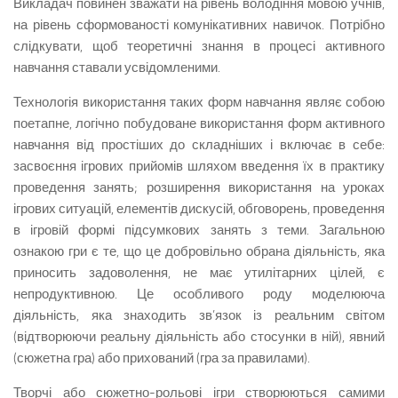
Викладач повинен зважати на рівень володіння мовою учнів,
на рівень сформованості комунікативних навичок. Потрібно
слідкувати, щоб теоретичні знання в процесі активного
навчання ставали усвідомленими.
Технологія використання таких форм навчання являє собою
поетапне, логічно побудоване використання форм активного
навчання від простіших до складніших і включає в себе:
засвоєння ігрових прийомів шляхом введення їх в практику
проведення занять; розширення використання на уроках
ігрових ситуацій, елементів дискусій, обговорень, проведення
в ігровій формі підсумкових занять з теми. Загальною
ознакою гри є те, що це добровільно обрана діяльність, яка
приносить задоволення, не має утилітарних цілей, є
непродуктивною. Це особ­ливого роду моделююча
діяльність, яка знаходить зв’язок із реальним світом
(відтворюючи реальну діяльність або стосунки в ній), явний
(сюжетна гра) або прихований (гра за правилами).
Творчі або сюжетно-рольові ігри створюються са­мими