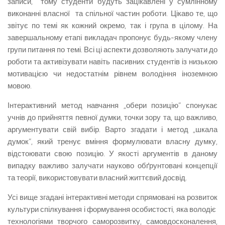
записи, тому студенти будуть зацікавлені у сумлінному
виконанні власної та спільної частин роботи. Цікаво те, що
звітує по темі як кожний окремо, так і група в цілому. На
завершальному етапі викладач пропонує будь-якому члену
групи питання по темі. Всі ці аспекти дозволяють залучати до
роботи та активізувати навіть пасивних студентів із низькою
мотивацією чи недостатнім рівнем володіння іноземною
мовою.
Інтерактивний метод навчання „обери позицію” спонукає
учнів до прийняття певної думки, точки зору та, що важливо,
аргументувати свій вибір. Варто згадати і метод „шкала
думок”, який тренує вміння формулювати власну думку,
відстоювати свою позицію. У якості аргументів в даному
випадку важливо залучати науково обґрунтовані концепції
та теорії, використовувати власний життєвий досвід.
Усі вище згадані інтерактивні методи спрямовані на розвиток
культури спілкування і формування особистості, яка володіє
технологіями творчого саморозвитку, самовдосконалення,