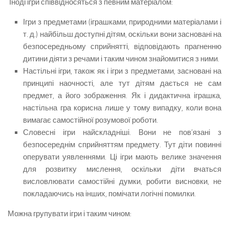
Іноді ігри співвідносяться з певним матеріалом:
Ігри з предметами (іграшками, природними ма­теріалами і
т. д.) найбільш доступні дітям, оскільки вони засновані на
безпосередньому сприйнятті, від­повідають прагненню
дитини діяти з речами і таким чином знайомитися з ними.
Настільні ігри, також як і ігри з предметами, за­сновані на
принципі наочності, але тут дітям дається не сам
предмет, а його зображення. Як і дидактична іграшка,
настільна гра корисна лише у тому випадку, коли вона
вимагає самостійної розумової роботи.
Словесні ігри найскладніші. Вони не пов’язані з
безпосереднім сприйняттям предмету. Тут діти по­винні
оперувати уявленнями. Ці ігри мають вели­ке значення
для розвитку мислення, оскільки діти вчаться
висловлювати самостійні думки, робити вис­новки, не
покладаючись на інших, помічати логічні помилки.
Можна групувати ігри і таким чином: