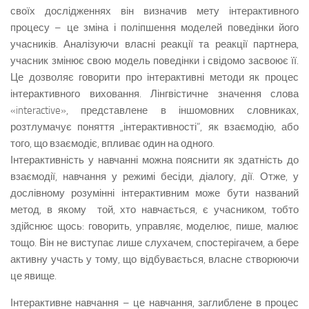
своїх дослідженнях він визначив мету інтерактивного
процесу – це зміна і поліпшення моделей поведінки його
учасників. Аналізуючи власні реакції та реакції партнера,
учасник змінює свою модель поведінки і свідомо засвоює її.
Це дозволяє говорити про інтерактивні методи як процес
інтерактивного виховання. Лінгвістичне значення слова
«interactive», представлене в іншомовних словниках,
розтлумачує поняття „інтерактивності”, як взаємодію, або
того, що взаємодіє, впливає один на одного.
Інтерактивність у навчанні можна пояснити як здатність до
взаємодії, навчання у режимі бесіди, діалогу, дії. Отже, у
дослівному розумінні інтерактивним може бути названий
метод, в якому той, хто навчається, є учасником, тобто
здійснює щось: говорить, управляє, моделює, пише, малює
тощо. Він не виступає лише слухачем, спостерігачем, а бере
активну участь у тому, що відбувається, власне створюючи
це явище.
Інтерактивне навчання – це навчання, заглиблене в процес