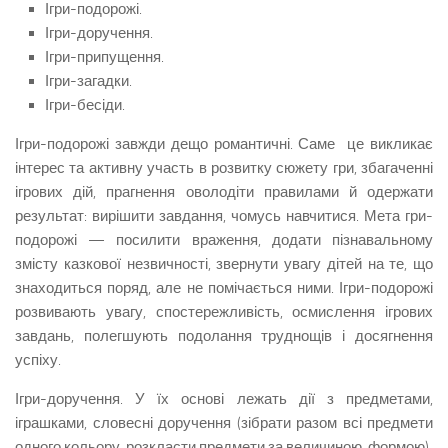
Ігри-подорожі.
Ігри-доручення.
Ігри-припущення.
Ігри-загадки.
Ігри-бесіди.
Ігри-подорожі завжди дещо романтичні. Саме це викликає
інтерес та активну участь в розвитку сюжету гри, збагаченні
ігрових дій, прагнення оволодіти правилами й одержати
результат: вирішити завдання, чомусь навчитися. Мета гри-
подорожі — посилити враження, додати пізнавальному
змісту казкової не­звичності, звернути увагу дітей на те, що
знаходить­ся поряд, але не помічається ними. Ігри-подорожі
розвивають увагу, спостережливість, осмислення ігрових
завдань, полегшують подолання труднощів і досягнення
успіху.
Ігри-доручення. У їх основі лежать дії з предмета­ми,
іграшками, словесні доручення (зібрати разом всі предмети
одного кольору, розкласти предмети за величиною, формою).