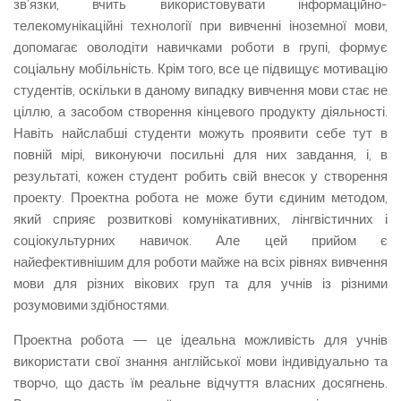
зв’язки, вчить використовувати інформаційно-
телекомунікаційні технології при вивченні іноземної мови,
допомагає оволодіти навичками роботи в групі, формує
соціальну мобільність. Крім того, все це підвищує мотивацію
студентів, оскільки в даному випадку вивчення мови стає не
ціллю, а засобом створення кінцевого продукту діяльності.
Навіть найслабші студенти можуть проявити себе тут в
повній мірі, виконуючи посильні для них завдання, і, в
результаті, кожен студент робить свій внесок у створення
проекту. Проектна робота не може бути єдиним методом,
який сприяє розвиткові комунікативних, лінгвіс­тичних і
соціокультурних навичок. Але цей прийом є
найефективнішим для роботи майже на всіх рівнях вивчення
мови для різних вікових груп та для учнів із різними
розумовими здібностями.
Проектна робота — це ідеальна можливість для учнів
використати свої знання англійської мови індивідуально та
творчо, що дасть їм реальне від­чуття власних досягнень.