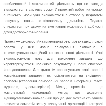
особли­востей і можливостей, діяль­ність, що не завжди
вклада­ється в систему уроку. У проектній роботі на уроках
англійської мови учні включаються в створену педагогом
пошукову навчально-пізнавальну діяльність. Педагог
спирається при цьому на вже наявні можливості, здібності
дітей до творчого мислення.
Проект — це самостійна планована і реалізована школярами
робота, у якій мовне спілкування включене в
інтелектуально-емоційний контекст іншої діяльності. Учні
використовують мову для виконання завдань, що
характеризуються новизною результату і нових спосо­бів
його досягнення. Для цього їм пропонуються різні творчі і
комунікативні завдання, які орієнтуються на вирішення
проблем (створення саморобних засобів інформації: газет,
журналів, відеоматеріалів). Метод проектів — це
комплексний навчальний метод, що дозволяє
індивідуалізувати навчальний процес, дає можливість учневі
виявляти самостійність у плануванні, організації і контролі