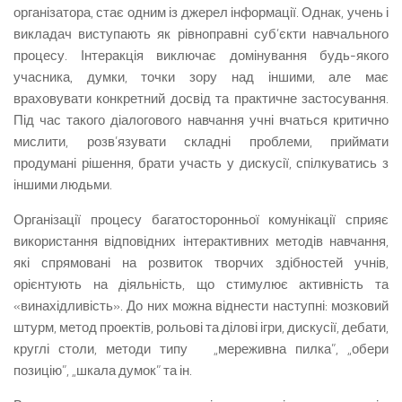
організатора, стає одним із джерел інформації. Однак, учень і
викладач виступають як рівноправні суб’єкти навчального
процесу. Інтеракція виключає домінування будь-якого
учасника, думки, точки зору над іншими, але має
враховувати конкретний досвід та практичне застосування.
Під час такого діалогового навчання учні вчаться критично
мислити, розв’язувати складні проблеми, приймати
продумані рішення, брати участь у дискусії, спілкуватись з
іншими людьми.
Організації процесу багатосторонньої комунікації сприяє
використання відповідних інтерактивних методів навчання,
які спрямовані на розвиток творчих здібностей учнів,
орієнтують на діяльність, що стимулює активність та
«винахідливість». До них можна віднести наступні: мозковий
штурм, метод проектів, рольові та ділові ігри, дискусії, дебати,
круглі столи, методи типу „мереживна пилка”, „обери
позицію”, „шкала думок” та ін.