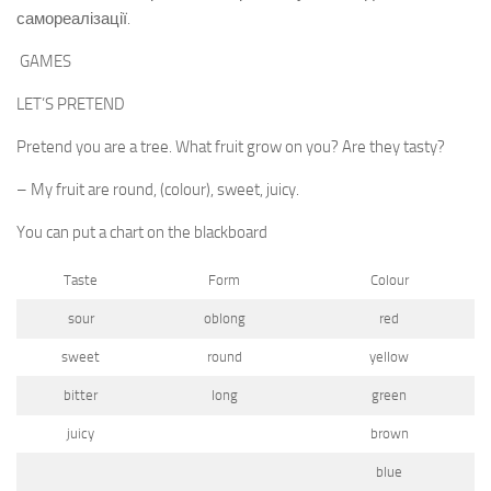
самореалізації.
GAMES
LET’S PRETEND
Pretend you are a tree. What fruit grow on you? Are they tasty?
– My fruit are round, (colour), sweet, juicy.
You can put a chart on the blackboard
Taste
Form
Colour
sour
oblong
red
sweet
round
yellow
bitter
long
green
juicy
brown
blue