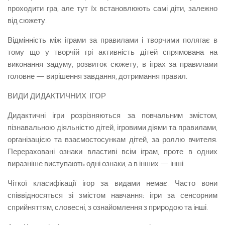
проходити гра, але тут їх встановлюють самі діти, залежно
від сюжету.
Відмінність між іграми за правилами і творчи­ми полягає в
тому що у творчій грі активність дітей спрямована на
виконання задуму, розвиток сюжету; в іграх за правилами
головне — вирішення завдання, дотримання правил.
ВИДИ ДИДАКТИЧНИХ ІГОР
Дидактичні ігри розрізняються за повчальним змістом,
пізнавальною діяльністю дітей, ігровими діями та правилами,
організацією та взаємостосун­кам дітей, за роллю вчителя.
Перераховані ознаки властиві всім іграм, проте в одних
виразніше висту­пають одні ознаки, а в інших — інші.
Чіткої класифікації ігор за видами немає. Часто вони
співвідносяться зі змістом навчання: ігри за сенсорним
сприйняттям, словесні, з ознайомлення з природою та інші.