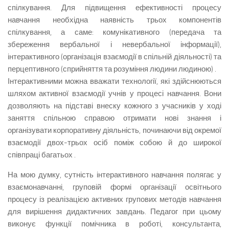
спілкування. Для підвищення ефективності процесу
навчання необхідна наявність трьох компонентів
спілкування, а саме: комунікативного (передача та
збереження вербальної і невербальної інформації),
інтерактивного (організація взаємодії в спільній діяльності) та
перцептивного (сприйняття та розуміння людини людиною) .
Інтерактивними можна вважати технології, які здійснюються
шляхом активної взаємодії учнів у процесі навчання. Вони
дозволяють на підставі внеску кожного з учасників у ході
заняття спільною справою отримати нові знання і
організувати корпоративну діяльність, починаючи від окремої
взаємодії двох-трьох осіб поміж собою й до широкої
співпраці багатьох .
На мою думку, сутність інтерактивного навчання полягає у
взаємонавчанні, груповій формі організації освітнього
процесу із реалізацією активних групових методів навчання
для вирішення дидактичних завдань. Педагог при цьому
виконує функції помічника в роботі, консультанта,