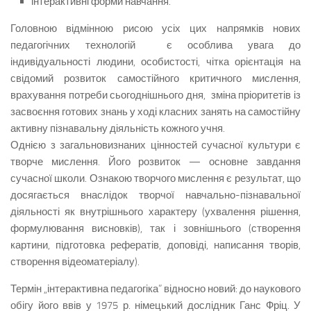
інтерактивні форми навчання.
Головною відмінною рисою усіх цих напрямків нових
педагогічних технологій є особлива увага до
індивідуальності людини, особис­тості, чітка орієнтація на
свідомий розвиток самостій­ного критичного мислення,
врахування потреби сьогоднішнього дня, зміна пріоритетів із
засвоєння готових знань у ході класних занять на само­стійну
активну пізнавальну діяльність кожного учня.
Однією з загальновиз­наних цінностей сучасної культури є
творче мис­лення. Його розвиток — основне завдання
сучасної школи. Ознакою творчого мислення є результат, що
до­сягається внаслідок творчої навчально-пізнавальної
діяльності як внутрішнього характеру (ухвалення рі­шення,
формулювання висновків), так і зовнішнього (створення
картини, підготовка рефератів, доповіді, написання творів,
створення відеоматеріалу).
Термін „інтерактивна педагогіка” відносно новий: до наукового
обігу його ввів у 1975 р. німецький дослідник Ганс Фріц. У