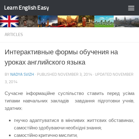
Learn English Easy
Skip to content
ARTICLES
Интерактивные формы обучения на
уроках английского языка
BY
NADYA SVIZH
· PUBLISHED
NOVEMBER 3, 2014
· UPDATED
NOVEMBER
3, 2014
Сучасне інформаційне суспільство ставить перед усіма
типами навчальних закладів завдання підготовки учнів,
здатних:
гнучко адаптуватися в мінливих життєвих об­ставинах,
самостійно здобуваючи необхідні знання;
самостійно критично мислити;