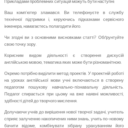
Прикладами проблемних ситуацій можуть бути наступні:
Ваш комп’ютер зламався. Ви телефонуєте в службу
технічної підтримки і, керуючись підказками сервісного
інженера, намагаєтесь полагодити його.
Чи згодні ви з основними висновками статті? Обґрунтуйте
свою точку зору.
Корисним видом діяльності є створення дискусій
англійською мовою, тематика яких може бути різноманітною.
Окремо потрібно виділити метод проектів. У проектній роботі
на уроках англійської мови учні включаються в створену
педагогом пошукову навчально-пізнавальну діяльність.
Педагог спирається при цьому на вже наявні можливості,
здібності дітей до творчого мислення.
Долучаючи учнів до вирішення нової творчої задачі, учитель
сприяє залученню накопичених ними знань, учить по-новому
бачити відоме, комбінувати зібрану урахуванням його