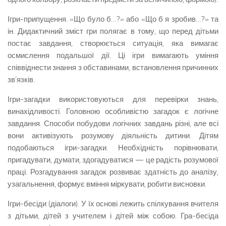
Ігри-припущення. «Що було б…?» або «Що б я зробив…?» та
ін. Дидактичний зміст гри полягає в тому, що перед дітьми
постає завдання, створюється ситуація, яка вимагає
осмислення подальшої дії. Ці ігри вимагають уміння
співвіднести знання з обста­винами, встановлення причинних
зв’язків.
Ігри-загадки використовуються для перевірки знань,
винахідливості. Головною особливістю загадок є логічне
завдання. Способи побудови логічних за­вдань різні, але всі
вони активізують розумову діяль­ність дитини. Дітям
подобаються ігри-загадки. Не­обхідність порівнювати,
пригадувати, думати, здога­дуватися — це радість розумової
праці. Розгадування загадок розвиває здатність до аналізу,
узагальнення, формує вміння міркувати, робити висновки.
Ігри-бесіди (діалоги). У їх основі лежить спілку­вання вчителя
з дітьми, дітей з учителем і дітей між собою. Гра-бесіда