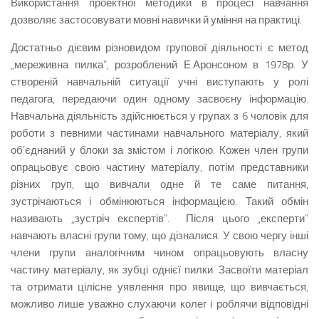
Використання проектної методики в процесі навчання
дозволяє застосову­вати мовні навички й уміння на практиці.
Достатньо дієвим різновидом групової діяльності є метод
„мереживна пилка”, розроблений Е.Аронсоном в 1978р. У
створеній навчальній ситуації учні виступають у ролі
педагога, передаючи один одному засвоєну інформацію.
Навчальна діяльність здійснюється у групах з 6 чоловік для
роботи з певними частинами навчального матеріалу, який
об’єднаний у блоки за змістом і логікою. Кожен член групи
опрацьовує свою частину матеріалу, потім представники
різних груп, що вивчали одне й те саме питання,
зустрічаються і обмінюються інформацією. Такий обмін
називають „зустріч експертів”. Після цього „експерти”
навчають власні групи тому, що дізналися. У свою чергу інші
члени групи аналогічним чином опрацьовують власну
частину матеріалу, як зубці однієї пилки. Засвоїти матеріал
та отримати цілісне уявлення про явище, що вивчається,
можливо лише уважно слухаючи колег і роблячи відповідні