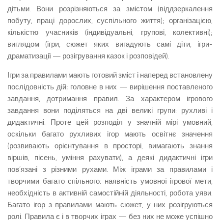
дітьми. Вони розрізняються за змістом (віддзер­калення
побуту, праці дорослих, суспільного життя); організацією,
кількістю учасників (індивідуальні, групові, колективні);
виглядом (ігри, сюжет яких ви­гадують самі діти, ігри-
драматизації — розігрування казок і розповідей).
Ігри за правилами мають готовий зміст і наперед встановлену
послідовність дій; головне в них — вирішення поставленого
завдання, дотримання правил. За характером ігрового
завдання вони поділяться на дві великі групи: рухливі і
дидактичні. Проте цей розподіл у значній мірі умовний,
оскільки багато рухливих ігор мають освітнє значення
(розвивають орієнтування в просторі, вимагають знання
віршів, пісень, уміння рахувати), а деякі дидактичні ігри
пов’язані з різними рухами. Між іграми за правилами і
творчими багато спіль­ного: наявність умовної ігрової мети,
необхідність в активній самостійній діяльності, робота уяви.
Багато ігор з правилами мають сюжет, у них розігруються
ролі. Правила є і в творчих іграх — без них не може успішно