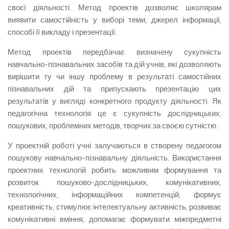
своєї діяльності. Метод проектів дозволяє школярам
виявити самостійність у виборі теми, джерел інформації,
способі її викладу і презентації.
Метод проектів передбачає визначену сукупність
навчально-пізнавальних засобів та дій учнів, які дозволяють
вирішити ту чи іншу проблему в результаті самостійних
пізнавальних дій та припускають презентацію цих
результатів у вигляді конкретного продукту діяльності. Як
педагогічна технологія це є сукупність дослідницьких,
пошукових, проблемних методів, творчих за своєю сутністю .
У проектній роботі учні залучаються в створену педагогом
пошукову навчально-пізнавальну діяльність. Використання
проектних технологій робить можливим формування та
розвиток пошуково-дослідницьких, комунікативних,
технологічних, інформаційних компетенцій, формує
креативність, стимулює інтелектуальну активність, розвиває
комунікативні вміння, допомагає формувати міжпредметні