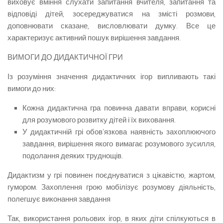
виховує вміння слухати запитання вчителя, запитання та
відповіді дітей, зосереджувати­ся на змісті розмови,
доповнювати сказане, вислов­лювати думку. Все це
характеризує активний пошук вирішення завдання.
ВИМОГИ ДО ДИДАКТИЧНОЇ ГРИ
Із розуміння значення дидактичних ігор випли­вають такі
вимоги до них:
Кожна дидактична гра повинна давати вправи, корисні
для розумового розвитку дітей і їх вихован­ня.
У дидактичній грі обов’язкова наявність захоп­люючого
завдання, вирішення якого вимагає розумо­вого зусилля,
подолання деяких труднощів.
Дидактизм у грі повинен поєднуватися з ці­кавістю, жартом,
гумором. Захоплення грою мо­білізує розумову діяльність,
полегшує виконання завдання
Так, використання рольових ігор, в яких діти спілкуються в