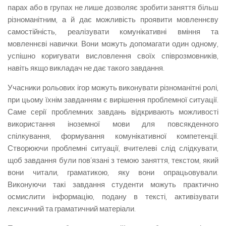
парах або в групах не лише дозволяє зробити заняття більш
різноманітним, а й дає можливість проявити мовленнєву
самостійність, реалізувати комунікативні вміння та
мовленнєві навички. Вони можуть допомагати один одному,
успішно коригувати висловлення своїх співрозмовників,
навіть якщо викладач не дає такого завдання.
Учасники рольових ігор можуть виконувати різноманітні ролі,
при цьому їхнім завданням є вирішення проблемної ситуації.
Саме серії проблемних завдань відкривають можливості
використання іноземної мови для повсякденного
спілкування, формування комунікативної компетенції.
Створюючи проблемні ситуації, вчителеві слід слідкувати,
щоб завдання були пов’язані з темою заняття, текстом, який
вони читали, граматикою, яку вони опрацьовували.
Виконуючи такі завдання студенти можуть практично
осмислити інформацію, подану в тексті, активізувати
лексичний та граматичний матеріали.