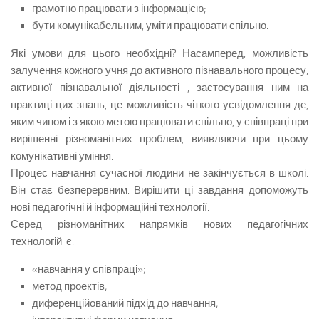
грамотно працювати з інформацією;
бути комунікабельним, уміти працювати спіль­но.
Які умови для цього необхідні? Насамперед, мож­ливість
залучення кожного учня до активного пізнаваль­ного процесу,
активної пізнавальної діяльності , застосування ним на
практиці цих знань, це можливість чіткого усвідомлення де,
яким чином і з якою метою працювати спільно, у співпраці при
вирішенні різноманітних про­блем, виявляючи при цьому
комунікативні уміння.
Процес навчання сучасної людини не закінчується в школі.
Він стає безперервним. Вирішити ці завдання допоможуть
нові педагогічні й інформаційні технології.
Серед різноманітних напрямків нових педагогічних
технологій є:
«навчання у співпраці»;
метод проектів;
диференційований підхід до навчання;