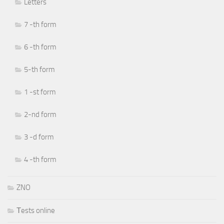
Letters
7 -th form
6 -th form
5-th form
1 -st form
2-nd form
3 -d form
4 -th form
ZNO
Тests online