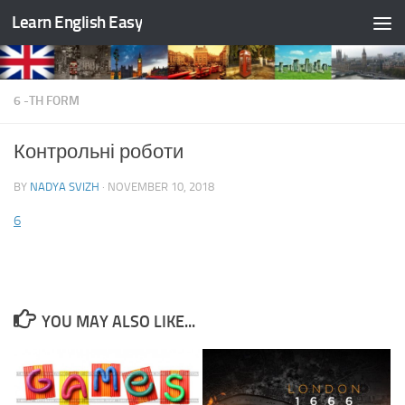
Learn English Easy
Skip to content
6 -TH FORM
Контрольні роботи
BY
NADYA SVIZH
·
NOVEMBER 10, 2018
6
YOU MAY ALSO LIKE...