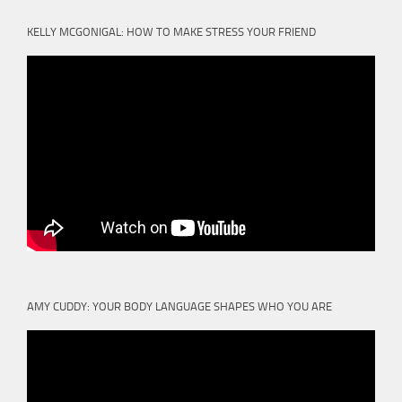
KELLY MCGONIGAL: HOW TO MAKE STRESS YOUR FRIEND
AMY CUDDY: YOUR BODY LANGUAGE SHAPES WHO YOU ARE