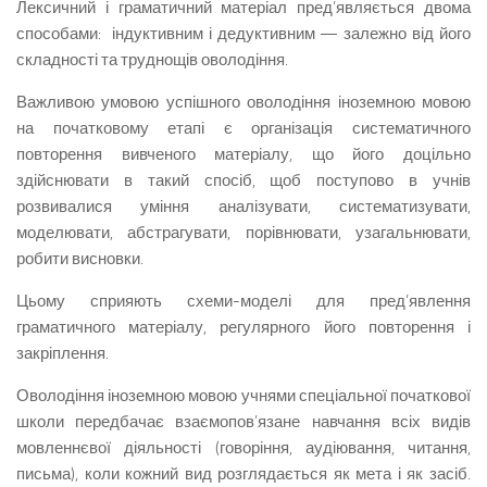
Лексичний і граматичний матеріал пред’являється двома
способами: індуктивним і дедуктивним — залежно від його
складності та труднощів оволодіння.
Важливою умовою успішного оволодіння іноземною мовою
на початковому етапі є організація систематичного
повторення вивченого матеріалу, що його доцільно
здійснювати в такий спосіб, щоб поступово в учнів
розвивалися уміння аналізувати, систематизувати,
моделювати, абстрагувати, порівнювати, узагальнювати,
робити висновки.
Цьому сприяють схеми-моделі для пред’явлення
граматичного матеріалу, регулярного його повторення і
закріплення.
Оволодіння іноземною мовою учнями спеціальної початкової
школи передбачає взаємопов’язане навчання всіх видів
мовленнєвої діяльності (говоріння, аудіювання, читання,
письма), коли кожний вид розглядається як мета і як засіб.