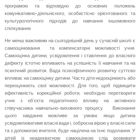
програмою та відповідно до основних положень
комунікативно-діяльнісного, особистісно орієнтованого та
культурологічного підходів до навчання іншомовного
спілкування.
Не менш важливим на сьогоднішній день у сучасній школі є
самооцінювання та компенсаторні можливості учня.
Самооцінка дитини, усвідомлення і ставлення до власного
дефекту істотно впливають на успішність її навчання та на
психічний розвиток. Вада психофізичного розвитку суттєво
впливає на самооцінку дитини. Часто діти недооцінюють або
переоцінюють свої можливості. Для того, щоб підвищити
ефективність корекційної роботи, необхідно перетворити
учня з об’єкта педагогічного впливу на активного
співучасника навчально-виховного процесу. Виконання
цього завдання можливе за умови, якщо дитина
усвідомлюватиме власні вади і, озброєна вірою у власні сили
та з допомогою вчителя, буде націлена на їхнє подолання. У
дітей із неадекватною самооцінкою слід розвивати