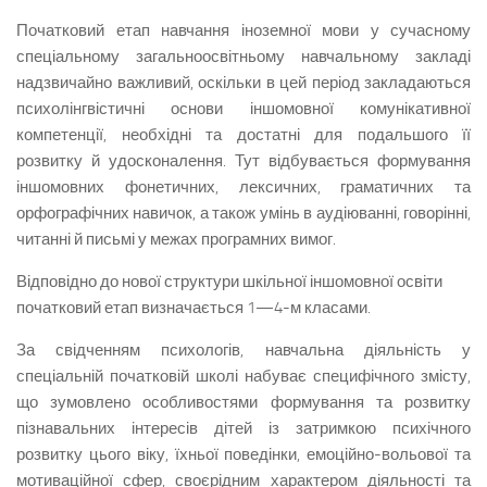
Початковий етап навчання іноземної мови у сучасному
спеціальному загальноосвітньому навчальному закладі
надзвичайно важливий, оскільки в цей період закладаються
психолінгвістичні основи іншомовної комунікативної
компетенції, необхідні та достатні для подальшого її
розвитку й удосконалення. Тут відбувається формування
іншомовних фонетичних, лексичних, граматичних та
орфографічних навичок, а також умінь в аудіюванні, говорінні,
читанні й письмі у межах програмних вимог.
Відповідно до нової структури шкільної іншомовної освіти
початковий етап визначається 1—4-м класами.
За свідченням психологів, навчальна діяльність у
спеціальній початковій школі набуває специфічного змісту,
що зумовлено особливостями формування та розвитку
пізнавальних інтересів дітей із затримкою психічного
розвитку цього віку, їхньої поведінки, емоційно-вольової та
мотиваційної сфер, своєрідним характером діяльності та