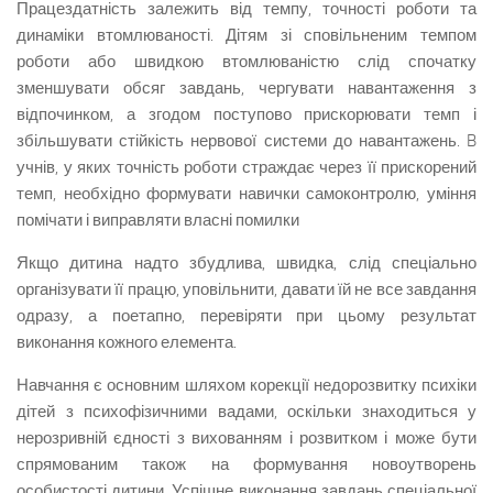
Працездатність залежить від темпу, точності роботи та
динаміки втомлюваності. Дітям зі сповільненим темпом
роботи або швидкою втомлюваністю слід спочатку
зменшувати обсяг завдань, чергувати навантаження з
відпочинком, а згодом поступово прискорювати темп і
збільшувати стійкість нервової системи до навантажень. B
учнів, у яких точність роботи страждає через її прискорений
темп, необхідно формувати навички самоконтролю, уміння
помічати і виправляти власні помилки
Якщо дитина надто збудлива, швидка, слід спеціально
організувати її працю, уповільнити, давати їй не все завдання
одразу, а поетапно, перевіряти при цьому результат
виконання кожного елемента.
Навчання є основним шляхом корекції недорозвитку психіки
дітей з психофізичними вадами, оскільки знаходиться у
нерозривній єдності з вихованням і розвитком і може бути
спрямованим також на формування новоутворень
особистості дитини. Успішне виконання завдань спеціальної