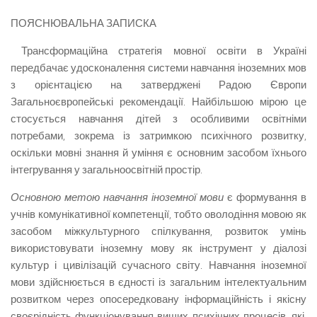
ПОЯСНЮВАЛЬНА ЗАПИСКА
Трансформаційна стратегія мовної освіти в Україні
передбачає удосконалення системи навчання іноземних мов
з орієнтацією на затверджені Радою Європи
Загальноєвропейські рекомендації. Найбільшою мірою це
стосується навчання дітей з особливими освітніми
потребами, зокрема із затримкою психічного розвитку,
оскільки мовні знання й уміння є основним засобом їхнього
інтегрування у загальноосвітній простір.
Основною метою навчання іноземної мови
є формування в
учнів комунікативної компетенції, тобто оволодіння мовою як
засобом міжкультурного спілкування, розвиток умінь
використовувати іноземну мову як інструмент у діалозі
культур і цивілізацій сучасного світу. Навчання іноземної
мови здійснюється в єдності із загальним інтелектуальним
розвитком через опосередковану інформаційність і якісну
своєрідність функціонування вищих психічних процесів, які,