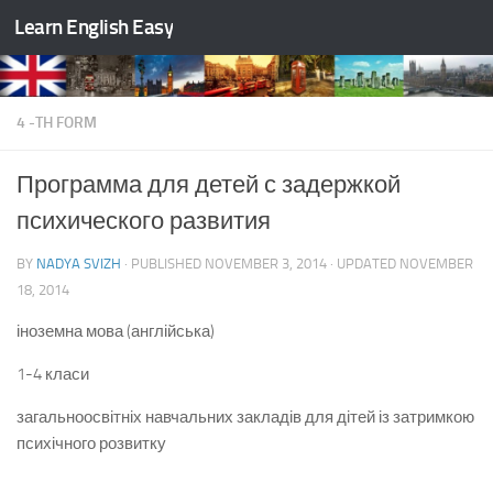
Learn English Easy
Skip to content
4 -TH FORM
Программа для детей с задержкой
психического развития
BY
NADYA SVIZH
· PUBLISHED
NOVEMBER 3, 2014
· UPDATED
NOVEMBER
18, 2014
іноземна мова (англійська)
1-4 класи
загальноосвітніх навчальних закладів для дітей із затримкою
психічного розвитку