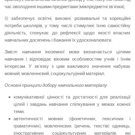
час оволодіння іншими предметами (міжпредметні зв’язки);
5) забезпечує освітні, виховні, розвивальні та корекційні
потреби школярів, у тому числі стимулює їхню самостійну
діяльність, спонукає до рефлексії щодо якості власних
навчальних досягнень і бажання їх удосконалювати.
Зміст навчання
іноземної мови визначається цілями
навчання і відповідає віковим особливостям учнів і їхнім
інтересам. У зв’язку з цим важливого значення набуває
мовний, мовленнєвий, соціокультурний матеріал.
Основні принципи добору навчального матеріалу
:
комунікативної цінності та достатності для реалізації
цілей і завдань навчання спілкування у межах кожної
теми;
автентичності мовних (фонетичних, лексичних і
граматичних), мовленнєвих (речень, текстів) одиниць,
ілюстративних соціокультурних матеріалів, які