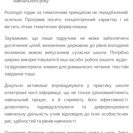
навчального року.
Розподіл годин за тематичним принципом не передбачений,
оскільки Програма носить концентричний характер і не
містить чітких тематичних формулювань.
Зауважимо, що лише підручник не може забезпечити
досягнення цілей, визначених державою до рівня володіння
іноземною мовою випускників сучасної школи. Потрібно
широко використовувати й інші засоби: робочі зошити, аудіо-
та відеоматеріали, книжки для домашнього читання, текстові
завдання тощо.
Доцільно активніше впроваджувати у практику школи
електронні носії інформації, що не тільки урізноманітнюють
навчальний процес, а й сприяють його ефективності,
дозволяють індивідуалізувати та диференціювати
навчальну діяльність учнів відповідно до їхніх особистісних
рис, здібностей та рівнів навченості.
Основною формою навчання іноземної мови є урок. Зміст