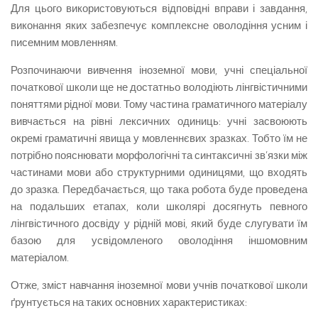
Для цього використовуються відповідні вправи і завдання,
виконання яких забезпечує комплексне оволодіння усним і
писемним мовленням.
Розпочинаючи вивчення іноземної мови, учні спеціальної
початкової школи ще не достатньо володіють лінгвістичними
поняттями рідної мови. Тому частина граматичного матеріалу
вивчається на рівні лексичних одиниць: учні засвоюють
окремі граматичні явища у мовленнєвих зразках. Тобто їм не
потрібно пояснювати морфологічні та синтаксичні зв’язки між
частинами мови або структурними одиницями, що входять
до зразка. Передбачається, що така робота буде проведена
на подальших етапах, коли школярі досягнуть певного
лінгвістичного досвіду у рідній мові, який буде слугувати їм
базою для усвідомленого оволодіння іншомовним
матеріалом.
Отже, зміст навчання іноземної мови учнів початкової школи
ґрунтується на таких основних характеристиках: