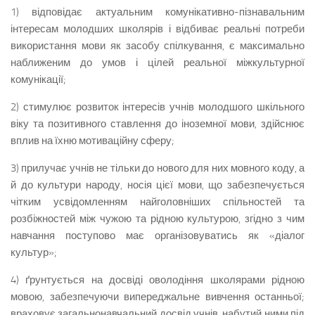
1) відповідає актуальним комунікативно-пізнавальним
інтересам молодших школярів і відбиває реальні потреби
використання мови як засобу спілкування, є максимально
наближеним до умов і цілей реальної міжкультурної
комунікації;
2) стимулює розвиток інтересів учнів молодшого шкільного
віку та позитивного ставлення до іноземної мови, здійснює
вплив на їхню мотиваційну сферу;
3) прилучає учнів не тільки до нового для них мовного коду, а
й до культури народу, носія цієї мови, що забезпечується
чітким усвідомленням найголовніших спільностей та
розбіжностей між чужою та рідною культурою, згідно з чим
навчання поступово має організовуватись як «діалог
культур»;
4) ґрунтується на досвіді оволодіння школярами рідною
мовою, забезпечуючи випереджальне вивчення останньої;
враховує загальнонавчальний досвід учнів, набутий ними під