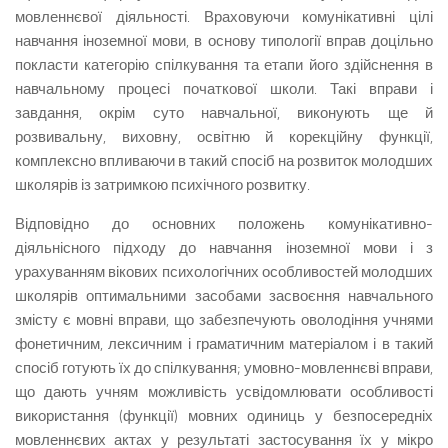
мовленнєвої діяльності. Враховуючи комунікативні цілі
навчання іноземної мови, в основу типології вправ доцільно
покласти категорію спілкування та етапи його здійснення в
навчальному процесі початкової школи. Такі вправи і
завдання, окрім суто навчальної, виконують ще й
розвивальну, виховну, освітню й корекційну функції,
комплексно впливаючи в такий спосіб на розвиток молодших
школярів із затримкою психічного розвитку.
Відповідно до основних положень комунікативно-
діяльнісного підходу до навчання іноземної мови і з
урахуванням вікових психологічних особливостей молодших
школярів оптимальними засобами засвоєння навчального
змісту є мовні вправи, що забезпечують оволодіння учнями
фонетичним, лексичним і граматичним матеріалом і в такий
спосіб готують їх до спілкування; умовно-мовленнєві вправи,
що дають учням можливість усвідомлювати особливості
використання (функції) мовних одиниць у безпосередніх
мовленнєвих актах у результаті застосування їх у мікро