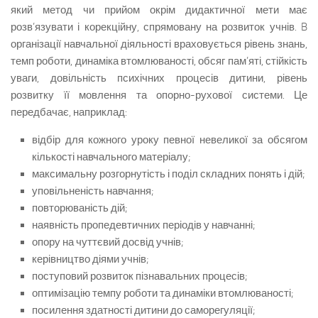
який метод чи прийом окрім дидактичної мети має
розв’язувати і корекційну, спрямовану на розвиток учнів. B
організації навчальної діяльності враховується рівень знань,
темп роботи, динаміка втомлюваності, обсяг пам’яті, стійкість
уваги, довільність психічних процесів дитини, рівень
розвитку її мовлення та опорно-рухової системи. Це
передбачає, наприклад:
відбір для кожного уроку певної невеликої за обсягом
кількості навчального матеріалу;
максимальну розгорнутість і поділ складних понять і дій;
уповільненість навчання;
повторюваність дій;
наявність пропедевтичних періодів у навчанні;
опору на чуттєвий досвід учнів;
керівництво діями учнів;
поступовий розвиток пізнавальних процесів;
оптимізацію темпу роботи та динаміки втомлюваності;
посилення здатності дитини до саморегуляції;