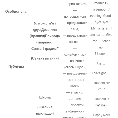
morning /
— привітатися;
afternoon /
—
Особистісна
evening! Good-
попрощатися;
bye! Bye!
— представити
Я, моя сім’я і
My name is… I
себе;
друзі
Дозвілля
amI can … .Give
— представити
(іграшки)
Природа
me … .Stand
когось;
(тварини)
up.
—
Свята i традиції
Sit down.
познайомитися;
(Свята і вітання)
— називати
It is … .
Публічна
когось / щось;
I have got … .
— повідомляти
про когось /
How old are
щось;
you?
— вітати зі
Школа
святом;
How old is
— просити
he\she?
(шкільне
вибачення /
приладдя)
Happy New
висловлювати