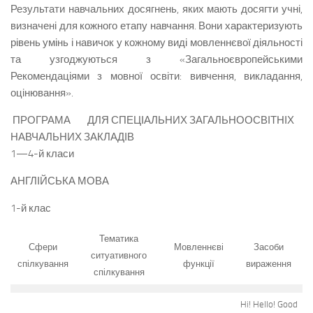
Результати навчальних досягнень, яких мають досягти учні,
визначені для кожного етапу навчання. Вони характеризують
рівень умінь і навичок у кожному виді мовленнєвої діяльності
та узгоджуються з «Загальноєвропейськими
Рекомендаціями з мовної освіти: вивчення, викладання,
оцінювання».
ПРОГРАМА ДЛЯ СПЕЦІАЛЬНИХ ЗАГАЛЬНООСВІТНІХ
НАВЧАЛЬНИХ ЗАКЛАДІВ
1—4-й класи
АНГЛІЙСЬКА МОВА
1-й клас
Тематика
Сфери
Мовленнєві
Засоби
ситуативного
спілкування
функції
вираження
спілкування
Hi! Hello! Good