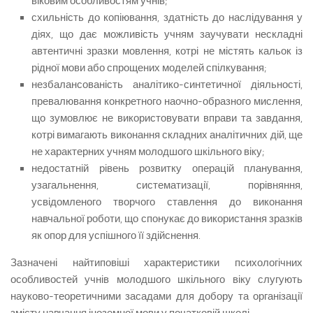
віковим особливостям учнів;
схильність до копіювання, здатність до наслідування у
діях, що дає можливість учням заучувати нескладні
автентичні зразки мовлення, котрі не містять кальок із
рідної мови або спрощених моделей спілкування;
незбалансованість аналітико-синтетичної діяльності,
превалювання конкретного наочно-образного мислення,
що зумовлює не використовувати вправи та завдання,
котрі вимагають виконання складних аналітичних дій, ще
не характерних учням молодшого шкільного віку;
недостатній рівень розвитку операцій планування,
узагальнення, систематизації, порівняння,
усвідомленого творчого ставлення до виконання
навчальної роботи, що спонукає до використання зразків
як опор для успішного її здійснення.
Зазначені найтиповіші характеристики психологічних
особливостей учнів молодшого шкільного віку слугують
науково-теоретичними засадами для добору та організації
змісту навчання іноземної мови у початковій школі.