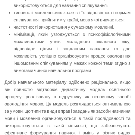
використовуються для навчання спілкування;
типовості мовленнєвих зразків і їх відповідності нормам
спілкування, прийнятим у країні, мова якої вивчається;
частотності використання у сучасному мовленні;
мінімізації, який узгоджується з психофізіологічними
можливостями учнів молодшого шкільного віку,
відповідає цілям і завданням навчання та дає
можливість успішно організовувати процес оволодіння
іншомовним спілкуванням у межах кожної теми згідно з
вимогами чинної навчальної програми.
Добір навчального матеріалу здійснено раціонально, якщо
він повністю відтворює дидактичну модель освітнього
процесу, реалізовану в підручнику як основному засобі
оволодіння мовою. Ця модель розглядається оптимальною
за умови, що типи та види вправ і завдань як засоби навчання
мови і мовлення організовуються в такій послідовності та
використовуються в такій кількості, що забезпечують
ефективне формування навичок і вмінь у різних видах