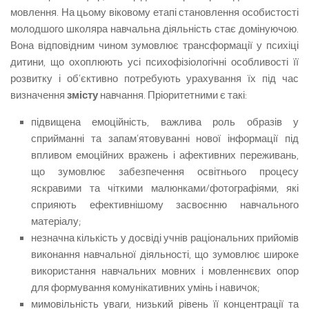
мовлення. На цьому віковому етапі становлення особистості
молодшого школяра навчальна діяльність стає домінуючою.
Вона відповідним чином зумовлює трансформації у психіці
дитини, що охоплюють усі психофізіологічні особливості її
розвитку і об’єктивно потребують урахування їх під час
визначення
змісту
навчання. Пріоритетними є такі:
підвищена емоційність, важлива роль образів у
сприйманні та запам’ятовуванні нової інформації під
впливом емоційних вражень і афективних переживань,
що зумовлює забезпечення освітнього процесу
яскравими та чіткими малюнками/фотографіями, які
сприяють ефективнішому засвоєнню навчального
матеріалу;
незначна кількість у досвіді учнів раціональних прийомів
виконання навчальної діяльності, що зумовлює широке
використання навчальних мовних і мовленнєвих опор
для формування комунікативних умінь і навичок;
мимовільність уваги, низький рівень її концентрації та