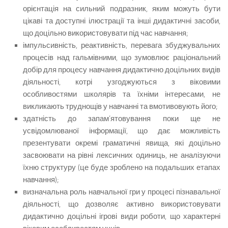
орієнтація на сильний подразник, яким можуть бути
цікаві та доступні ілюстрації та інші дидактичні засоби,
що доцільно використовувати під час навчання;
імпульсивність, реактивність, перевага збуджувальних
процесів над гальмівними, що зумовлює раціональний
добір для процесу навчання дидактично доцільних видів
діяльності, котрі узгоджуються з віковими
особливостями школярів та їхніми інтересами, не
викликають труднощів у навчанні та вмотивовують його;
здатність до запам’ятовування поки ще не
усвідомлюваної інформації, що дає можливість
презентувати окремі граматичні явища, які доцільно
засвоювати на рівні лексичних одиниць, не аналізуючи
їхню структуру (це буде зроблено на подальших етапах
навчання);
визначальна роль навчальної гри у процесі пізнавальної
діяльності, що дозволяє активно використовувати
дидактично доцільні ігрові види роботи, що характерні