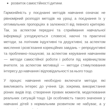
розвиток самостійності дитини.
Гармонійність у поєднанні методів навчання означає не
рівномірний розподіл методів на уроці, а поєднання їх у
оптимальних пропорціях в залежності від певного критерію.
Так, за аспектом передачі та сприймання навчальної
інформації узгоджуються словесні, наочні та практичні
методи; за логічним індуктивні та дедуктивні; за аспектом
мислення і розв’язання корекційних завдань – репродуктивні
та проблемно-пошукові; за аспектом керування навчанням
— методи самостійної роботи і роботи під керівництвом
вчителя; за аспектом мотивації — методи стимулювання
інтересу до навчання і відповідальності за нього тощо.
У процес навчання необхідно включати методи, які
викликають інтерес до учіння. Це, зокрема, використання
різних видів ігор, створення ігрових моментів, моделювання
реальних ситуацій тощо. Ця особливість такого значення у
навчанні дітей з нормальним розвитком не набуває, а у