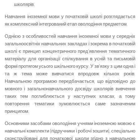
школярів.
Навчання іноземної мови у початковій школі розглядається
як комплексний інтегрований етап оволодіння предметом.
Однією з особливостей навчання іноземної мови у середніх
загальноосвітніх навчальних закладах і зокрема в початковій
школі є принцип концентричного пред’явлення тематичного
матеріалу для організації спілкування в усній та письмовій
формі протягом усього шкільного курсу. У зв’язку з цим одна і
та ж тема може вивчатися впродовж кількох років.
Навчальною програмою передбачається, що відповідно до
мовного і загальнонавчального досвіду школярів вивчення
таких тем поглиблюється у наступних класах, а тому
повторення тематики зумовлюється саме зазначеним
принципом.
Основними засобами оволодіння учнями іноземною мовою є
навчальні комплекти (підручники і робочі зошити), спеціально
сконструйовані для початкової школи згідно з навчальною