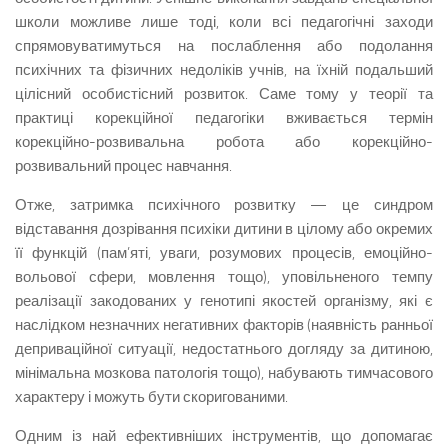
школи можливе лише тоді, коли всі педагогічні заходи
спрямовуватимуться на послаблення або подолання
психічних та фізичних недоліків учнів, на їхній подальший
цілісний особистісний розвиток. Саме тому у теорії та
практиці корекційної педагогіки вживається термін
корекційно-розвивальна робота або корекційно-
розвивальний процес навчання.
Отже, затримка психічного розвитку — це синдром
відставання дозрівання психіки дитини в цілому або окремих
її функцій (пам’яті, уваги, розумових процесів, емоційно-
вольової сфери, мовлення тощо), уповільненого темпу
реалізації закодованих у генотипі якостей організму, які є
наслідком незначних негативних факторів (наявність ранньої
деприваційної ситуації, недостатнього догляду за дитиною,
мінімальна мозкова патологія тощо), набувають тимчасового
характеру і можуть бути скоригованими.
Одним із най ефективніших інструментів, що допомагає