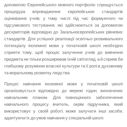
допомогою Європейського мовного портфоліо спрощується
процедура впровадження європейських стандартів
оцінювання учнів, у тому числі під час формуючого чи
підсумкового тестування, які здійснюються за допомогою
дескрипторів відповідно до Загальноєвропейських рівневих
стандартів. Для успішної реалізації освітньо-розвивального
потенціалу іноземної мови у початковій школі необхідно
сприяти тому, щоб процес залучення учнів до вивчення
предмета не тільки розширював їхній світогляд, а й сприяв би
глибшому розумінню власної культури та її ролі в духовному
та моральному розвитку людства.
Процес навчання іноземної мови у початковій школі
організовується відповідно до мережі годин, визначених
навчальним планом. Для повноцінного забезпечення
навчального процесу вчитель, окрім підручника, який
використовує у своїй роботі, може залучати інші засоби,
адаптуючи їх до умов навчання у спеціальній школі.