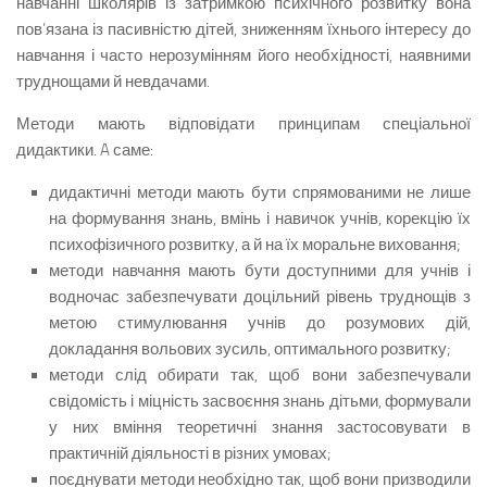
навчанні школярів із затримкою психічного розвитку вона
пов’язана із пасивністю дітей, зниженням їхнього інтересу до
навчання і часто нерозумінням його необхідності, наявними
труднощами й невдачами.
Методи мають відповідати принципам спеціальної
дидактики. A саме:
дидактичні методи мають бути спрямованими не лише
на формування знань, вмінь і навичок учнів, корекцію їх
психофізичного розвитку, а й на їх моральне виховання;
методи навчання мають бути доступними для учнів і
водночас забезпечувати доцільний рівень труднощів з
метою стимулювання учнів до розумових дій,
докладання вольових зусиль, оптимального розвитку;
методи слід обирати так, щоб вони забезпечували
свідомість і міцність засвоєння знань дітьми, формували
у них вміння теоретичні знання застосовувати в
практичній діяльності в різних умовах;
поєднувати методи необхідно так, щоб вони призводили