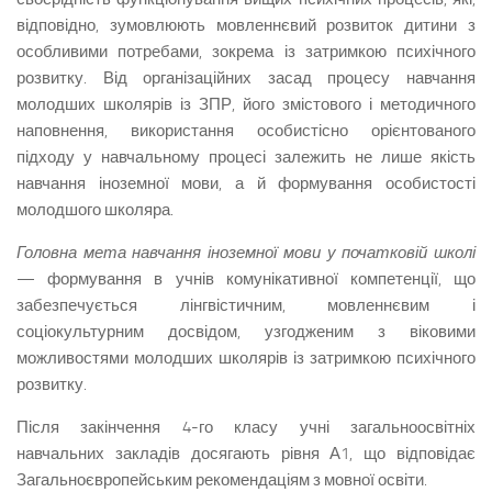
відповідно, зумовлюють мовленнєвий розвиток дитини з
особливими потребами, зокрема із затримкою психічного
розвитку. Від організаційних засад процесу навчання
молодших школярів із ЗПР, його змістового і методичного
наповнення, використання особистісно орієнтованого
підходу у навчальному процесі залежить не лише якість
навчання іноземної мови, а й формування особистості
молодшого школяра.
Головна мета навчання іноземної мови у початковій школі
— формування в учнів комунікативної компетенції, що
забезпечується лінгвістичним, мовленнєвим і
соціокультурним досвідом, узгодженим з віковими
можливостями молодших школярів із затримкою психічного
розвитку.
Після закінчення 4-го класу учні загальноосвітніх
навчальних закладів досягають рівня А1, що відповідає
Загальноєвропейським рекомендаціям з мовної освіти.