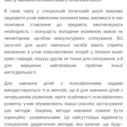
В свою чергу у спеціальній початковій школі важливо
зацікавити учнів вивченням іноземної мови, викликати в них
позитивне ставлення до предмета, вмотивовувати
необхідність і значущість володіння іноземною мовою як
неповторним засобом міжкультурного спілкування. Всі
залучені для цього навчальні засоби мають сприяти
вихованню в учнів комунікативних потреб у пізнанні інших
країн і народів, пошуку друзів не тільки для спілкування, а й
для вирішення найтиповіших проблем їхньої
життєдіяльності.
Для навчання дітей з психофізичними вадами
використовуються ті ж
методи
, що й для навчання дітей з
непорушеним розвитком, проте особливості психофізичного
розвитку учнів обумовлюють інакші способи застосування
цих методів. Зокрема
,
методи навчання повинні бути
корекційно -розвивальними. Це найсуттєвіша відмінність
спеціальних дидактичних методів, яка означає, що будь-