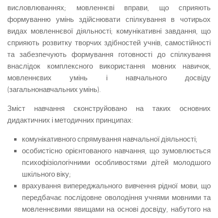
висловлюваннях; мовленнєві вправи, що сприяють
формуванню умінь здійснювати спілкування в чотирьох
видах мовленнєвої діяльності; комунікативні завдання, що
сприяють розвитку творчих здібностей учнів, самостійності
та забезпечують формування готовності до спілкування
внаслідок комплексного використання мовних навичок,
мовленнєвих умінь і навчального досвіду
(загальнонавчальних умінь).
Зміст навчання сконструйовано на таких основних
дидактичних і методичних принципах:
комунікативного спрямування навчальної діяльності;
особистісно орієнтованого навчання, що зумовлюється
психофізіологічними особливостями дітей молодшого
шкільного віку;
врахування випереджального вивчення рідної мови, що
передбачає послідовне оволодіння учнями мовними та
мовленнєвими явищами на основі досвіду, набутого на