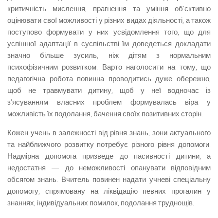
критичність мислення, прагнення та уміння об’єктивно
оцінювати свої можливості у різних видах діяльності, а також
поступово формувати у них усвідомлення того, що для
успішної адаптації в суспільстві їм доведеться докладати
значно більше зусиль, ніж дітям з нормальним
психофізичним розвитком. Варто наголосити на тому, що
педагогічна робота повинна проводитись дуже обережно,
щоб не травмувати дитину, щоб у неї водночас із
з’ясуванням власних проблем формувалась віра у
можливість їх подолання, бачення своїх позитивних сторін.
Кожен учень в залежності від рівня знань, зони актуального
та найближчого розвитку потребує різного рівня допомоги.
Надмірна допомога призведе до пасивності дитини, а
недостатня — до неможливості опанувати відповідним
обсягом знань. Вчитель повинен надати учневі спеціальну
допомогу, спрямовану на ліквідацію певних прогалин у
знаннях, індивідуальних помилок, подолання труднощів.