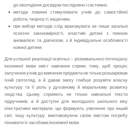
до оволодіння досвідом послідовно і системно;
методи повинні стимулювати учнів до самостійної
роботи, творчості, ініціативи;
при виборі методів слід враховувати не лише загальні
психічні закономірності, властиві дитині з певною
аномалією та діагнозом, a й індивідуальні особливості
кожної дитини.
Для успішної реалізації освітньо – розвивального потенціалу
іноземної мови зміст навчання сприяє тому, щоб процес
залучення учнів до вивчення предмета не тільки розширював
їхній світогляд, а й давав змогу глибше розуміти власну
культуру та її роль у духовному й моральному розвитку
людства. Цьому сприяють не тільки навчальні тексти
підручників, а й доступні для молодшого шкільного віку
ілюстративні матеріали, що формують уявлення про інший
світ, іншу культуру, вмотивовуючи своїм змістом потребу
пізнавати їх засобами іноземної мови.