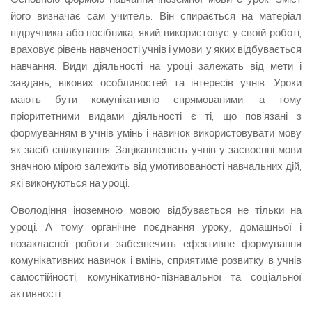
його визначає сам учитель. Він спирається на матеріал
підручника або посібника, який використовує у своїй роботі,
враховує рівень навченості учнів і умови, у яких відбувається
навчання. Види діяльності на уроці залежать від мети і
завдань, вікових особливостей та інтересів учнів. Уроки
мають бути комунікативно спрямованими, а тому
пріоритетними видами діяльності є ті, що пов’язані з
формуванням в учнів умінь і навичок використовувати мову
як засіб спілкування. Зацікавленість учнів у засвоєнні мови
значною мірою залежить від умотивованості навчальних дій,
які виконуються на уроці.
Оволодіння іноземною мовою відбувається не тільки на
уроці. А тому органічне поєднання уроку, домашньої і
позакласної роботи забезпечить ефективне формування
комунікативних навичок і вмінь, сприятиме розвитку в учнів
самостійності, комунікативно-пізнавальної та соціальної
активності.