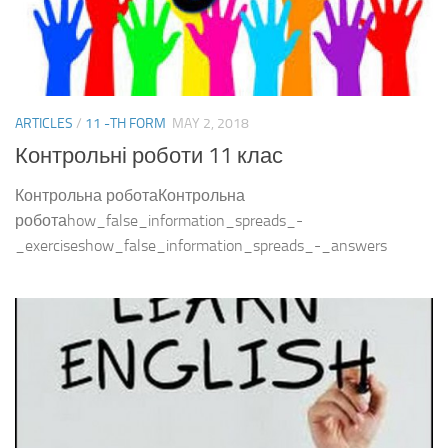
ARTICLES
/
11 -TH FORM
MAY 2, 2018
Контрольні роботи 11 клас
Контрольна роботаКонтрольна
роботаhow_false_information_spreads_-
_exerciseshow_false_information_spreads_-_answers