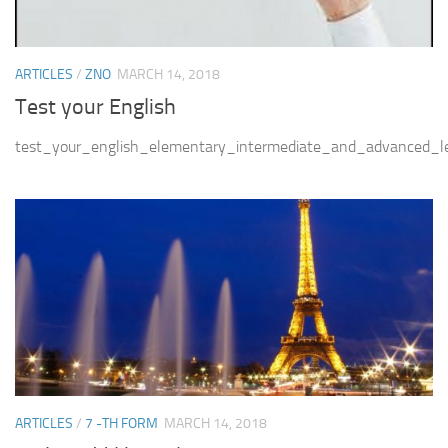
ARTICLES
/
ZNO
MARCH 14, 2018
Test your English
test_your_english_elementary_intermediate_and_advanced_l
ARTICLES
/
7 -TH FORM
MARCH 14, 2018