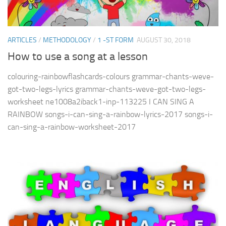
ARTICLES
/
METHODOLOGY
/
1 -ST FORM
AUGUST 30, 2018
How to use a song at a lesson
colouring-rainbowflashcards-colours grammar-chants-weve-
got-two-legs-lyrics grammar-chants-weve-got-two-legs-
worksheet ne1008a2iback1-inp-113225 I CAN SING A
RAINBOW songs-i-can-sing-a-rainbow-lyrics-2017 songs-i-
can-sing-a-rainbow-worksheet-2017