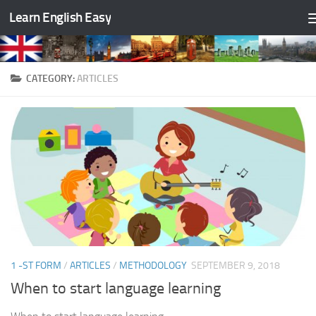
Learn English Easy
Skip to content
CATEGORY:
ARTICLES
1 -ST FORM
/
ARTICLES
/
METHODOLOGY
SEPTEMBER 9, 2018
When to start language learning