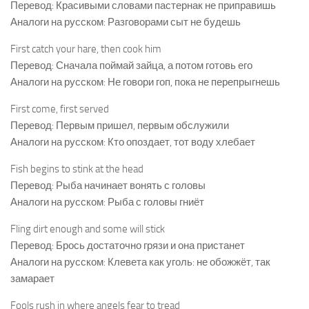
Перевод: Красивыми словами пастернак не приправишь
Аналоги на русском: Разговорами сыт не будешь
First catch your hare, then cook him
Перевод: Сначала поймай зайца, а потом готовь его
Аналоги на русском: Не говори гоп, пока не перепрыгнешь
First come, first served
Перевод: Первым пришел, первым обслужили
Аналоги на русском: Кто опоздает, тот воду хлебает
Fish begins to stink at the head
Перевод: Рыба начинает вонять с головы
Аналоги на русском: Рыба с головы гниёт
Fling dirt enough and some will stick
Перевод: Брось достаточно грязи и она пристанет
Аналоги на русском: Клевета как уголь: не обожжёт, так
замарает
Fools rush in where angels fear to tread