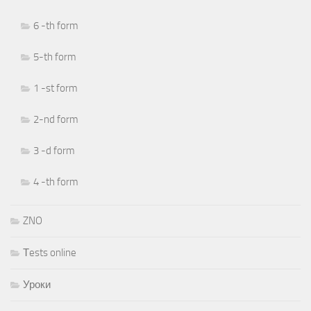
6 -th form
5-th form
1 -st form
2-nd form
3 -d form
4 -th form
ZNO
Тests online
Уроки