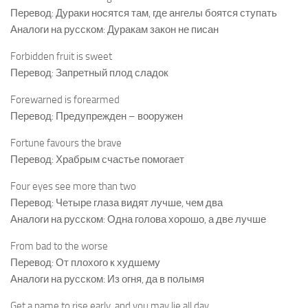
Перевод: Дураки носятся там, где ангелы боятся ступать
Аналоги на русском: Дуракам закон не писан
Forbidden fruit is sweet
Перевод: Запретный плод сладок
Forewarned is forearmed
Перевод: Предупрежден – вооружен
Fortune favours the brave
Перевод: Храбрым счастье помогает
Four eyes see more than two
Перевод: Четыре глаза видят лучше, чем два
Аналоги на русском: Одна голова хорошо, а две лучше
From bad to the worse
Перевод: От плохого к худшему
Аналоги на русском: Из огня, да в полымя
Get a name to rise early, and you may lie all day.