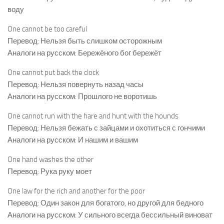
воду
One cannot be too careful
Перевод: Нельзя быть слишком осторожным
Аналоги на русском: Бережёного бог бережёт
One cannot put back the clock
Перевод: Нельзя повернуть назад часы
Аналоги на русском: Прошлого не воротишь
One cannot run with the hare and hunt with the hounds
Перевод: Нельзя бежать с зайцами и охотиться с гончими
Аналоги на русском: И нашим и вашим
One hand washes the other
Перевод: Рука руку моет
One law for the rich and another for the poor
Перевод: Один закон для богатого, но другой для бедного
Аналоги на русском: У сильного всегда бессильный виноват