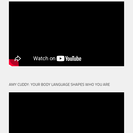
AMY CUDDY: YOUR BODY LANGUAGE SHAPES WHO YOU ARE