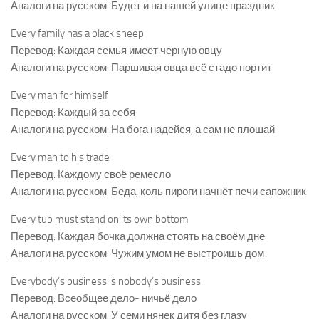
Аналоги на русском: Будет и на нашей улице праздник
Every family has a black sheep
Перевод: Каждая семья имеет черную овцу
Аналоги на русском: Паршивая овца всё стадо портит
Every man for himself
Перевод: Каждый за себя
Аналоги на русском: На бога надейся, а сам не плошай
Every man to his trade
Перевод: Каждому своё ремесло
Аналоги на русском: Беда, коль пироги начнёт печи сапожник
Every tub must stand on its own bottom
Перевод: Каждая бочка должна стоять на своём дне
Аналоги на русском: Чужим умом не выстроишь дом
Everybody’s business is nobody’s business
Перевод: Всеобщее дело- ничьё дело
Аналоги на русском: У семи нянек дитя без глазу