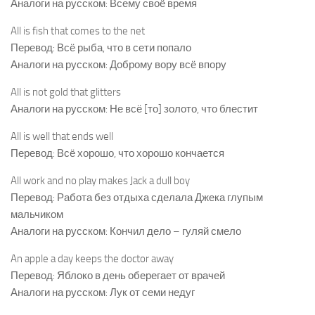
Аналоги на русском: Всему своё время
All is fish that comes to the net
Перевод: Всё рыба, что в сети попало
Аналоги на русском: Доброму вору всё впору
All is not gold that glitters
Аналоги на русском: Не всё [то] золото, что блестит
All is well that ends well
Перевод: Всё хорошо, что хорошо кончается
All work and no play makes Jack a dull boy
Перевод: Работа без отдыха сделала Джека глупым
мальчиком
Аналоги на русском: Кончил дело – гуляй смело
An apple a day keeps the doctor away
Перевод: Яблоко в день оберегает от врачей
Аналоги на русском: Лук от семи недуг