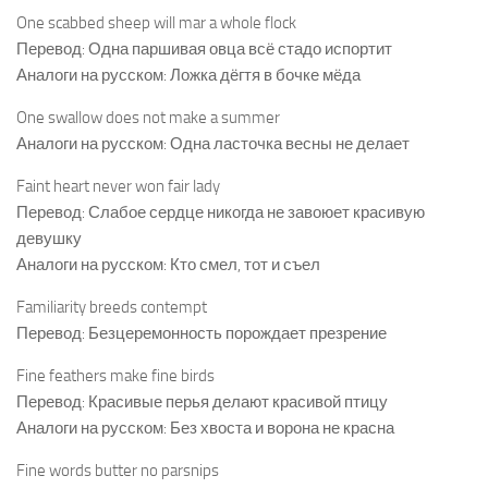
One scabbed sheep will mar a whole flock
Перевод: Одна паршивая овца всё стадо испортит
Аналоги на русском: Ложка дёгтя в бочке мёда
One swallow does not make a summer
Аналоги на русском: Одна ласточка весны не делает
Faint heart never won fair lady
Перевод: Слабое сердце никогда не завоюет красивую
девушку
Аналоги на русском: Кто смел, тот и съел
Familiarity breeds contempt
Перевод: Безцеремонность порождает презрение
Fine feathers make fine birds
Перевод: Красивые перья делают красивой птицу
Аналоги на русском: Без хвоста и ворона не красна
Fine words butter no parsnips