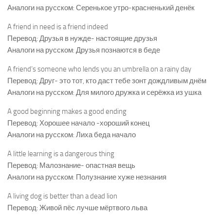
Аналоги на русском: Серенькое утро-красненький денёк
A friend in need is a friend indeed
Перевод: Друзья в нужде- настоящие друзья
Аналоги на русском: Друзья познаются в беде
A friend’s someone who lends you an umbrella on a rainy day
Перевод: Друг- это тот, кто даст тебе зонт дождливым днём
Аналоги на русском: Для милого дружка и серёжка из ушка
A good beginning makes a good ending
Перевод: Хорошее начало -хороший конец
Аналоги на русском: Лиха беда начало
A little learning is a dangerous thing
Перевод: Малознание- опастная вещь
Аналоги на русском: Полузнание хуже незнания
A living dog is better than a dead lion
Перевод: Живой пёс лучше мёртвого льва