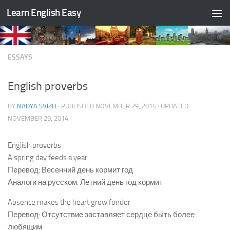
Learn English Easy
Skip to content
ESSAYS
English proverbs
BY
NADYA SVIZH
· PUBLISHED
NOVEMBER 29, 2014
· UPDATED
NOVEMBER 29, 2014
English proverbs
A spring day feeds a year
Перевод: Весенний день кормит год
Аналоги на русском: Летний день год кормит
Absence makes the heart grow fonder
Перевод: Отсутствие заставляет сердце быть более
любящим