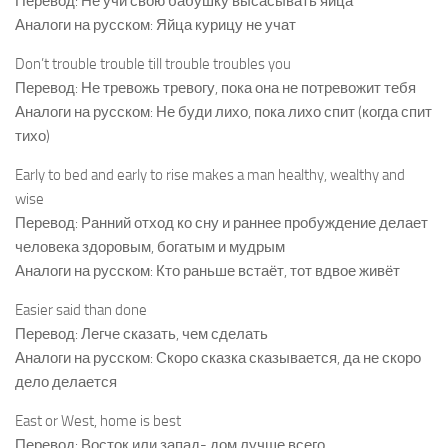
Перевод: Не учи свою бабушку высасывать яйца
Аналоги на русском: Яйца курицу не учат
Don’t trouble trouble till trouble troubles you
Перевод: Не тревожь тревогу, пока она не потревожит тебя
Аналоги на русском: Не буди лихо, пока лихо спит (когда спит
тихо)
Early to bed and early to rise makes a man healthy, wealthy and
wise
Перевод: Ранний отход ко сну и раннее пробуждение делает
человека здоровым, богатым и мудрым
Аналоги на русском: Кто раньше встаёт, тот вдвое живёт
Easier said than done
Перевод: Легче сказать, чем сделать
Аналоги на русском: Скоро сказка сказывается, да не скоро
дело делается
East or West, home is best
Перевод: Восток или запад- дом лучше всего