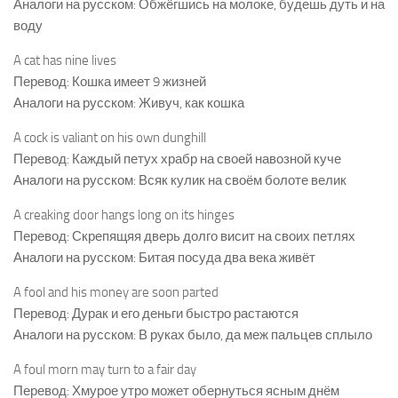
Аналоги на русском: Обжёгшись на молоке, будешь дуть и на
воду
A cat has nine lives
Перевод: Кошка имеет 9 жизней
Аналоги на русском: Живуч, как кошка
A cock is valiant on his own dunghill
Перевод: Каждый петух храбр на своей навозной куче
Аналоги на русском: Всяк кулик на своём болоте велик
A creaking door hangs long on its hinges
Перевод: Скрепящяя дверь долго висит на своих петлях
Аналоги на русском: Битая посуда два века живёт
A fool and his money are soon parted
Перевод: Дурак и его деньги быстро растаются
Аналоги на русском: В руках было, да меж пальцев сплыло
A foul morn may turn to a fair day
Перевод: Хмурое утро может обернуться ясным днём