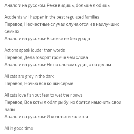
Аналоги на русском: Реже видишь, больше любишь
Accidents will happen in the best regulated families
Перевод: Несчастные случаи случаются и в наилучших
семьях
Аналоги на русском: В семье не без урода
Actions speak louder than words
Перевод: Дела говорят громче чем слова
Аналоги на русском: Не по словам судят, а по делам
All cats are grey in the dark
Перевод: Ночью все кошки серые
All cats love fish but fear to wet their paws
Перевод: Все коты любят рыбу, но боятся намочить свои
лапы
Аналоги на русском: И хочется и колется
All in good time