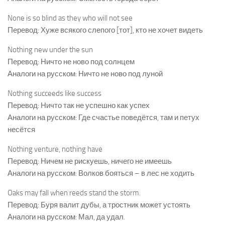
None is so blind as they who will not see
Перевод: Хуже всякого слепого [тот], кто не хочет видеть
Nothing new under the sun
Перевод: Ничто не ново под солнцем
Аналоги на русском: Ничто не ново под луной
Nothing succeeds like success
Перевод: Ничто так не успешно как успех
Аналоги на русском: Где счастье поведётся, там и петух
несётся
Nothing venture, nothing have
Перевод: Ничем не рискуешь, ничего не имеешь
Аналоги на русском: Волков бояться – в лес не ходить
Oaks may fall when reeds stand the storm.
Перевод: Буря валит дубы, а тростник может устоять
Аналоги на русском: Мал, да удал.