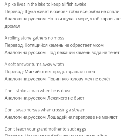
A pike lives in the lake to keep all fish awake
Перевод: Щука живёт в озере чтобы все рыбы не спали
Аналоги на русском: На то и щука в море, чтоб карась не
дремал
A rolling stone gathers no moss
Перевод: Котящийся камень не обрастает мхом
Аналоги на русском: Под лежачий камень вода не течет
A soft answer turns away wrath
Перевод: Мягкий ответ предотвращает гнев
Аналоги на русском: Повинную голову меч не сечёт
Don’t strike a man when he is down
Аналоги на русском: Лежачего не бьют
Don’t swap horses when crossing a stream
Аналоги на русском: Лошадей на переправе не меняют
Don’t teach your grandmother to suck eggs