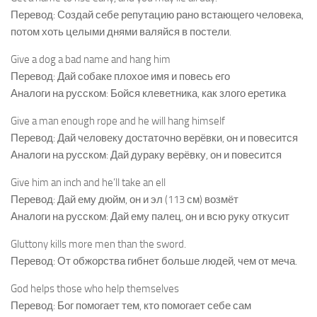
Перевод: Создай себе репутацию рано встающего человека,
потом хоть целыми днями валяйся в постели.
Give a dog a bad name and hang him
Перевод: Дай собаке плохое имя и повесь его
Аналоги на русском: Бойся клеветника, как злого еретика
Give a man enough rope and he will hang himself
Перевод: Дай человеку достаточно верёвки, он и повесится
Аналоги на русском: Дай дураку верёвку, он и повесится
Give him an inch and he’ll take an ell
Перевод: Дай ему дюйм, он и эл (113 см) возмёт
Аналоги на русском: Дай ему палец, он и всю руку откусит
Gluttony kills more men than the sword.
Перевод: От обжорства гибнет больше людей, чем от меча.
God helps those who help themselves
Перевод: Бог помогает тем, кто помогает себе сам