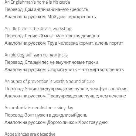
An Englishman’s home is his castle
Перевод: Дом англичанина-его крепость
Аналоги на русском: Мой дом- моя крепость
An idle brain is the devil’s workshop
Перевод: Ленивый мозг- мастерская дьявола
Аналоги на русском: Труд человека кормит, а лень портит
An old dog will learn no new tricks
Перевод: Старый пёс не выучит новые трюки
Аналоги на русском: Старого учить – что мёртвого лечить
An ounce of prevention is worth a pound of cure
Перевод: Унция предупреждения лучше, чем фунт лечения.
Аналоги на русском: Предупреждение лучше, чем лечение
An umbrella is needed on a rainy day
Перевод: Зонт нужен в дождливый день
Аналоги на русском: Дорого яичко к Христову дню
Appearances are deceptive