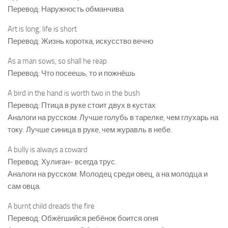
Перевод: Наружность обманчива
Art is long, life is short
Перевод: Жизнь коротка, искусство вечно
As a man sows, so shall he reap
Перевод: Что посеешь, то и пожнёшь
A bird in the hand is worth two in the bush
Перевод: Птица в руке стоит двух в кустах
Аналоги на русском: Лучше голубь в тарелке, чем глухарь на
току. Лучше синица в руке, чем журавль в небе.
A bully is always a coward
Перевод: Хулиган- всегда трус.
Аналоги на русском: Молодец среди овец, а на молодца и
сам овца.
A burnt child dreads the fire
Перевод: Обжёгшийся ребёнок боится огня