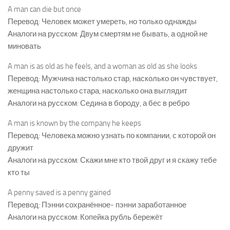
A man can die but once
Перевод: Человек может умереть, но только однажды
Аналоги на русском: Двум смертям не бывать, а одной не
миновать
A man is as old as he feels, and a woman as old as she looks
Перевод: Мужчина настолько стар, насколько он чувствует,
женщина настолько стара, насколько она выглядит
Аналоги на русском: Седина в бороду, а бес в ребро
A man is known by the company he keeps
Перевод: Человека можно узнать по компании, с которой он
дружит
Аналоги на русском: Скажи мне кто твой друг и я скажу тебе
кто ты
A penny saved is a penny gained
Перевод: Пэнни сохранённое- пэнни заработанное
Аналоги на русском: Копейка рубль бережёт