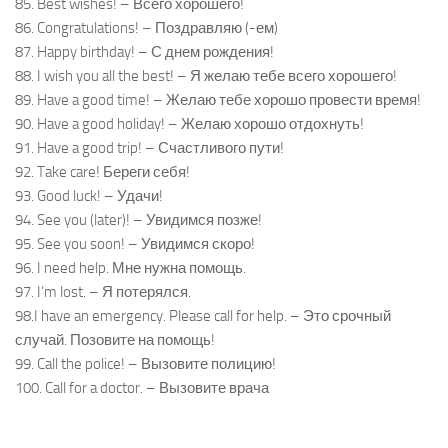
85. Best wishes! – Всего хорошего!
86. Congratulations! – Поздравляю (-ем)
87. Happy birthday! – С днем рождения!
88. I wish you all the best! – Я желаю тебе всего хорошего!
89. Have a good time! – Желаю тебе хорошо провести время!
90. Have a good holiday! – Желаю хорошо отдохнуть!
91. Have a good trip! – Счастливого пути!
92. Take care! Береги себя!
93. Good luck! – Удачи!
94. See you (later)! – Увидимся позже!
95. See you soon! – Увидимся скоро!
96. I need help. Мне нужна помощь.
97. I’m lost. – Я потерялся.
98.I have an emergency. Please call for help. – Это срочный
случай. Позовите на помощь!
99. Call the police! – Вызовите полицию!
100. Call for a doctor. – Вызовите врача