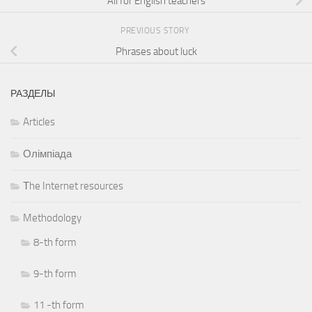
All for English teachers
PREVIOUS STORY
Phrases about luck
РАЗДЕЛЫ
Articles
Олімпіада
Тhe Internet resources
Methodology
8-th form
9-th form
11 -th form