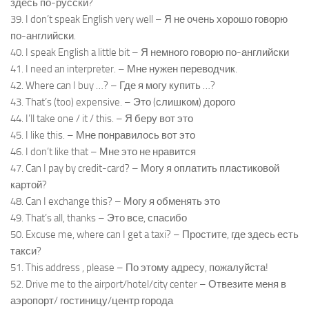
здесь по-русски?
39. I don’t speak English very well – Я не очень хорошо говорю
по-английски.
40. I speak English a little bit – Я немного говорю по-английски
41. I need an interpreter. – Мне нужен переводчик.
42. Where can I buy …? – Где я могу купить …?
43. That’s (too) expensive. – Это (слишком) дорого
44. I’ll take one / it / this. – Я беру вот это
45. I like this. – Мне понравилось вот это
46. I don’t like that – Мне это не нравится
47. Can I pay by credit-card? – Могу я оплатить пластиковой
картой?
48. Can I exchange this? – Могу я обменять это
49. That’s all, thanks – Это все, спасибо
50. Excuse me, where can I get a taxi? – Простите, где здесь есть
такси?
51. This address , please – По этому адресу, пожалуйста!
52. Drive me to the airport/hotel/city center – Отвезите меня в
аэропорт/ гостиницу/центр города