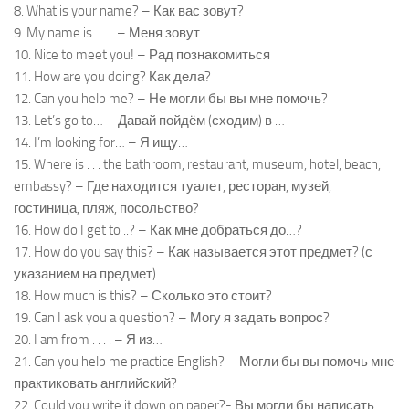
8. What is your name? – Как вас зовут?
9. My name is . . . . – Меня зовут…
10. Nice to meet you! – Рад познакомиться
11. How are you doing? Как дела?
12. Can you help me? – Не могли бы вы мне помочь?
13. Let’s go to… – Давай пойдём (сходим) в …
14. I’m looking for… – Я ищу…
15. Where is . . . the bathroom, restaurant, museum, hotel, beach,
embassy? – Где находится туалет, ресторан, музей,
гостиница, пляж, посольство?
16. How do I get to ..? – Как мне добраться до…?
17. How do you say this? – Как называется этот предмет? (с
указанием на предмет)
18. How much is this? – Сколько это стоит?
19. Can I ask you a question? – Могу я задать вопрос?
20. I am from . . . . – Я из…
21. Can you help me practice English? – Могли бы вы помочь мне
практиковать английский?
22. Could you write it down on paper?- Вы могли бы написать