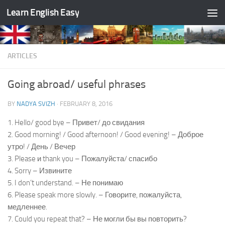
Learn English Easy
Skip to content
ARTICLES
Going abroad/ useful phrases
BY
NADYA SVIZH
·
FEBRUARY 8, 2016
1. Hello/ good bye – Привет/ до свидания
2. Good morning! / Good afternoon! / Good evening! – Доброе
утро! / День / Вечер
3. Please и thank you – Пожалуйста/ спасибо
4. Sorry – Извините
5. I don’t understand. – Не понимаю
6. Please speak more slowly. – Говорите, пожалуйста,
медленнее.
7. Could you repeat that? – Не могли бы вы повторить?