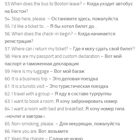
53.When does the bus to Boston leave? – Когда уходит автобус
на Бостон?
54. Stop here, please. – Остановите здесь, пожалуйста.
55. I’d like a ticket to…- Я бы хотел билет до…
56. When does the check-in begin? – Когда начинается
регистрация?
57. Where can i return my ticket? – Где я могу сдать свой билет?
58. Here are my passport and custom declaration – Вот мой
паспорт и таможенная декларация
59. Here is my luggage – Вот мой багаж
60. It is a business trip – Это деловая поездка
61. It is a turistic visit – Это туристическая поездка
62. I travel with a group – Я еду в составе тургруппы
63. I want to book a room. Я хочу забронировать номер.
64. I want a room with bed and breakfast. Я хочу номер типа
«ночлег и завтрак».
65. Non-smoking, please. – Для некурящих, пожалуйста.
66. Here you are. Вот, возьмите.
67. Keep the change – Сдачи не нужно