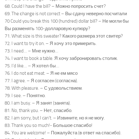
68. Could I have the bill? – Можно попросить счет?
69. The сhange is not correct – Вы сдачу неверно посчитали
70 Could you break this 100 (hundred) dollar bill? – Не могли бы
Вы разменять 100-долларовую купюру?
71. What size is this sweater? Какого размера этот свитер?
72. I want to try it on. – Я хочу это примерить.
73. I need… – Мне нужно…
74. I want to book a table. Я хочу забронировать столик.
75. I’d like… – Я хотел бы…
76. I do not eat meat. – Я не ем мясо
77. I agree. – Я согласен (согласна).
78. With pleasure. – С удовольствием.
79. I see. – Понятно.
80. I am busy. – Я занят (занята).
81. No, thank you. – Нет, спасибо.
82. I am sorry, but I can’t. – Извините, но я не могу.
83. Thank you so much!- Большое спасибо!
84. You are welcome! – Пожалуйста (в ответ на спасибо).