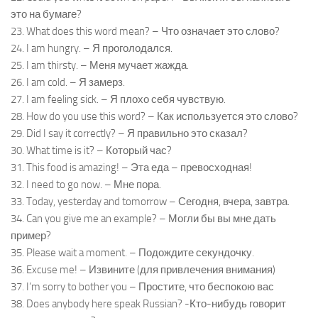
это на бумаге?
23. What does this word mean? – Что означает это слово?
24. I am hungry. – Я проголодался.
25. I am thirsty. – Меня мучает жажда.
26. I am cold. – Я замерз.
27. I am feeling sick. – Я плохо себя чувствую.
28. How do you use this word? – Как используется это слово?
29. Did I say it correctly? – Я правильно это сказал?
30. What time is it? – Который час?
31. This food is amazing! – Эта еда – превосходная!
32. I need to go now. – Мне пора.
33. Today, yesterday and tomorrow – Сегодня, вчера, завтра.
34. Can you give me an example? – Могли бы вы мне дать
пример?
35. Please wait a moment. – Подождите секундочку.
36. Excuse me! – Извините (для привлечения внимания)
37. I’m sorry to bother you – Простите, что беспокою вас
38. Does anybody here speak Russian? -Кто-нибудь говорит