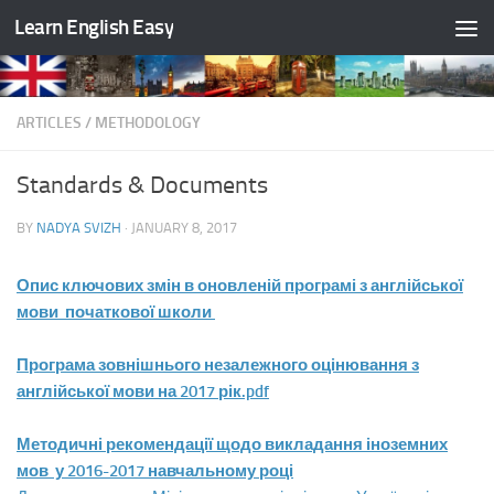
Learn English Easy
Skip to content
ARTICLES
/
METHODOLOGY
Standards & Documents
BY
NADYA SVIZH
·
JANUARY 8, 2017
Опис ключових змін в оновленій програмі з англійської
мови початкової школи
Програма зовнішнього незалежного оцінювання з
англійської мови на 2017 рік.pdf
Методичні рекомендації щодо викладання іноземних
мов у 2016-2017 навчальному році