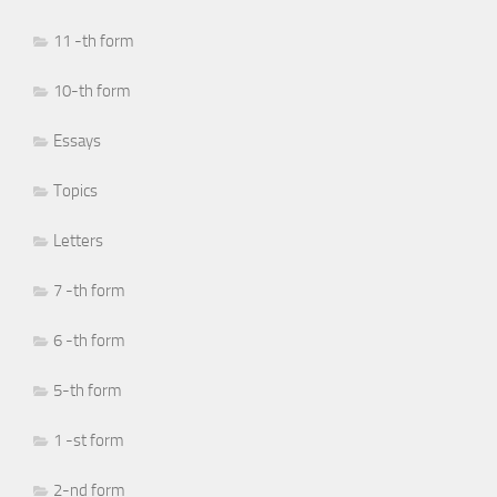
11 -th form
10-th form
Essays
Topics
Letters
7 -th form
6 -th form
5-th form
1 -st form
2-nd form