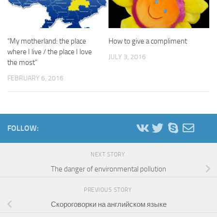
“My motherland: the place
How to give a compliment
where I live / the place I love
JULY 3, 2016
the most”
FEBRUARY 6, 2016
FOLLOW:
NEXT STORY
The danger of environmental pollution
PREVIOUS STORY
Скороговорки на английском языке