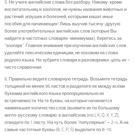
5. Не учите английские слова без разбору. Никому, кроме
воспитательниц и зоологов, не нужны названия животных и
растений, игрушек и болезней, которыми кишат иные
пособия для начинающих! Лишь выучив тысячу-другую
более употребительных английских слов (которые Вы
найдете в частотных словарях-минимумах), беритесь за
“зоопарк”. Главное внимание при изучении английских слов
уделяйте лексическим единицам, не похожим на слова
родного языка. Не зубрите словари и разговорники: цель их –
чисто справочная.
6. Правильно ведите словарную тетрадь. Возьмите тетрадь
толщиной не менее 96 листов и разделите ее между всеми
буквами английского языка пропорционально их
встречаемости. На те буквы, на которые начинается
наименьшее количество слов (выявите их по большому
англо-русскому словарю: в английском это J, K, Q, X, Y, Z),
отведите по 1 листу. На чуть более “популярные” – 2-4. А на
самые частотные буквы (B, C, P, S) выделите по 8-10.