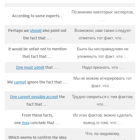
По мнению некоторых экспертов,
According to some experts…
… .
Perhaps we
should
also point out
Возможно, нам также следует
the fact that … .
отметить тот факт, что … .
It would be unfair not to mention
Было бы несправедливо не
that fact that … .
упомянуть тот факт, что … .
One must admit
that … .
Надо признать, что … .
Мы не можем игнорировать тот
We
cannot
ignore the fact that … .
факт, что … .
One cannot possibly accept
the
Трудно смириться с тем фактом,
fact that … .
что … .
From these facts,
Из этих фактов, можно сделать
one
may
conclude that … .
вывод (о том), что … .
Что, по-видимому,
Which seems to confirm the idea