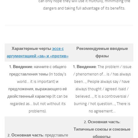
can only hope they will use it fruitfully, minimizing the
dangers and taking full advantage of its benefits.
Характерные черты
эссе с
Рекомендуемые вводные
аргументацией «за» и «против»
фразы
1. Введение:
начните с общего
1. Введение:
The problem / issue
представления темы (In today’s
/ phenomenon of… is / has always
world… it is important) и
been…, People always say / have
предложения, выражающего её
always thought / agreed /said /
двойственный характер (It can be
believed…, It is a controversial /
regarded as… but not without its
burning / hot question…, There is
problems).
no agreement…
2. Основная часть:
Типичные союзы и союзные
2. Основная часть:
представьте
обороты: