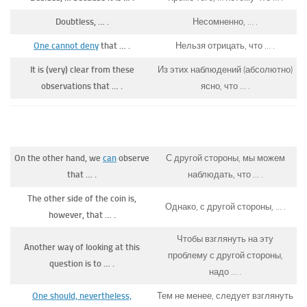
Doubtless, … .
Несомненно, … .
One cannot deny
that … .
Нельзя отрицать, что … .
It is (very) clear from these
Из этих наблюдений (абсолютно)
observations that … .
ясно, что … .
On the other hand, we
can
observe
С другой стороны, мы можем
that … .
наблюдать, что … .
The other side of the coin is,
Однако, с другой стороны, … .
however, that … .
Чтобы взглянуть на эту
Another way of looking at this
проблему с другой стороны,
question is to … .
надо … .
One should, nevertheless,
Тем не менее, следует взглянуть