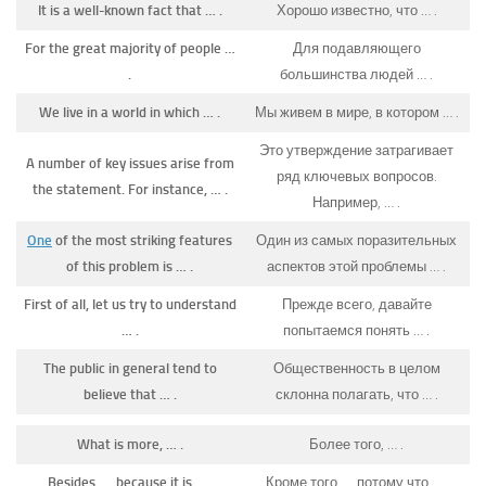
It is a well-known fact that … .
Хорошо известно, что … .
For the great majority of people …
Для подавляющего
.
большинства людей … .
We live in a world in which … .
Мы живем в мире, в котором … .
Это утверждение затрагивает
A number of key issues arise from
ряд ключевых вопросов.
the statement. For instance, … .
Например, … .
One
of the most striking features
Один из самых поразительных
of this problem is … .
аспектов этой проблемы … .
First of all, let us try to understand
Прежде всего, давайте
… .
попытаемся понять … .
The public in general tend to
Общественность в целом
believe that … .
склонна полагать, что … .
What is more, … .
Более того, … .
Besides, … because it is … .
Кроме того, … потому что … .