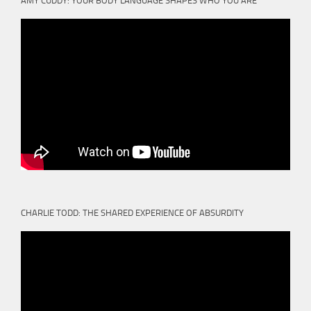
AMY CUDDY: YOUR BODY LANGUAGE SHAPES WHO YOU ARE
CHARLIE TODD: THE SHARED EXPERIENCE OF ABSURDITY