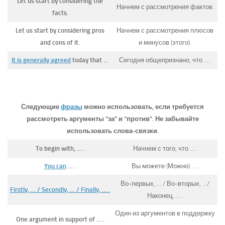
Let us start by considering the
Начнем с рассмотрения фактов.
facts.
Let us start by considering pros
Начнем с рассмотрения плюсов
and cons of it.
и минусов (этого).
It is generally agreed
today that …
Сегодня общепризнано, что … .
Следующие
фразы
можно использовать, если требуется
рассмотреть аргументы “за” и “против”. Не забывайте
использовать слова-связки.
To begin with, … .
Начнем с того, что … .
You can
… .
Вы можете (Можно) … .
Во-первых, … / Во-вторых, …/
Firstly, … / Secondly, … / Finally, … .
Наконец, … .
Один из аргументов в поддержку
One argument in support of … .