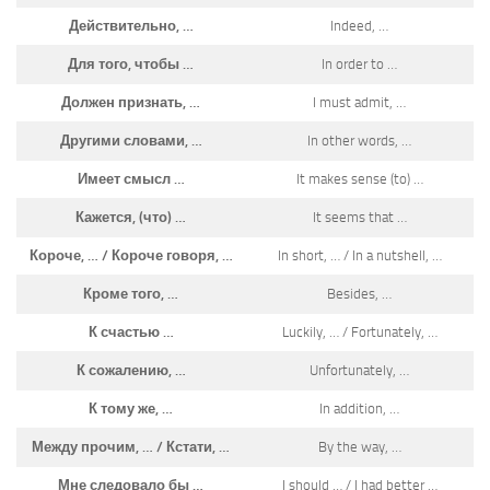
Действительно, …
Indeed, …
Для того, чтобы …
In order to …
Должен признать, …
I must admit, …
Другими словами, …
In other words, …
Имеет смысл …
It makes sense (to) …
Кажется, (что) …
It seems that …
Короче, … / Короче говоря, …
In short, … / In a nutshell, …
Кроме того, …
Besides, …
К счастью …
Luckily, … / Fortunately, …
К сожалению, …
Unfortunately, …
К тому же, …
In addition, …
Между прочим, … / Кстати, …
By the way, …
Мне следовало бы …
I should … / I had better …