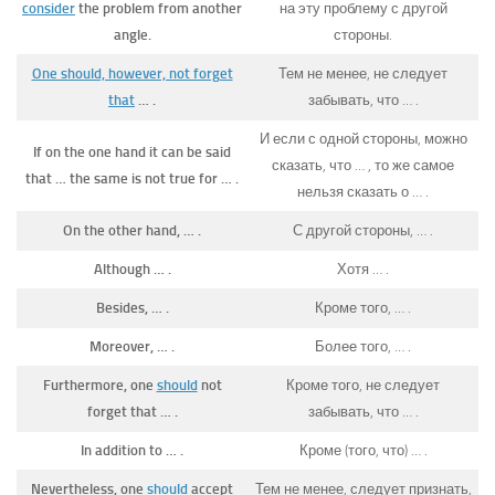
consider
the problem from another
на эту проблему с другой
angle.
стороны.
One should, however, not forget
Тем не менее, не следует
that
… .
забывать, что … .
И если с одной стороны, можно
If on the one hand it can be said
сказать, что … , то же самое
that … the same is not true for … .
нельзя сказать о … .
On the other hand, … .
С другой стороны, … .
Although … .
Хотя … .
Besides, … .
Кроме того, … .
Moreover, … .
Более того, … .
Furthermore, one
should
not
Кроме того, не следует
forget that … .
забывать, что … .
In addition to … .
Кроме (того, что) … .
Nevertheless, one
should
accept
Тем не менее, следует признать,