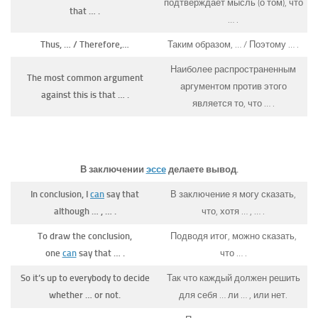
подтверждает мысль (о том), что
that … .
… .
Thus, … / Therefore,…
Таким образом, … / Поэтому … .
Наиболее распространенным
The most common argument
аргументом против этого
against this is that … .
является то, что … .
В заключении
эссе
делаете вывод.
In conclusion, I
can
say that
В заключение я могу сказать,
although … , … .
что, хотя … , … .
To draw the conclusion,
Подводя итог, можно сказать,
one
can
say that … .
что … .
So it’s up to everybody to decide
Так что каждый должен решить
whether … or not.
для себя … ли … , или нет.