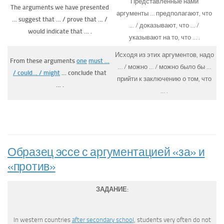
Представленные нами
The arguments we have presented
аргументы … предполагают, что
… suggest that … / prove that … /
… / доказывают, что … /
would indicate that … .
указывают на то, что … .
Исходя из этих аргументов, надо
From these arguments
one
must …
… / можно … / можно было бы …
/ could… / might
… conclude that
прийти к заключению о том, что
… .
… .
Образец эссе с аргументацией «за» и
«против»
ЗАДАНИЕ:
In western countries
after secondary school
, students very often do not