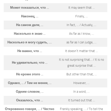
Может показаться, что …
It may seem that …
Наконец, …
Finally, …
На самом деле, …
In fact, … / Actually, …
Насколько я знаю …
As far as I know, …
Насколько я могу судить, ….
as far as I can judge, …
Не важно, что …
It doesn’t matter that …
It is not surprising that… / It is no
Не удивительно, что …
great surprise that …
Но кроме этого …
But other than that, …
Однако, … / Тем не менее, …
However, …
Одним словом, …
In a word, …
Оказалось, что …
It turned out that …
Откровенно говоря, … / Честно
Frankly speaking, … / To tell the