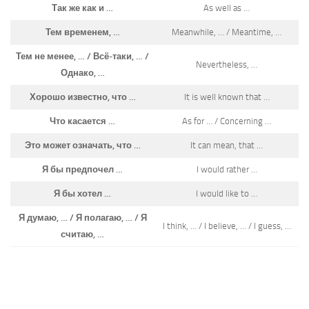
Так же как и …
As well as …
Тем временем, …
Meanwhile, … / Meantime, …
Тем не менее, … / Всё-таки, … /
Nevertheless, …
Однако, …
Хорошо известно, что …
It is well known that …
Что касается …
As for … / Concerning …
Это может означать, что …
It can mean, that …
Я бы предпочел …
I would rather …
Я бы хотел …
I would like to …
Я думаю, … / Я полагаю, … / Я
I think, … / I believe, … / I guess, …
считаю, …