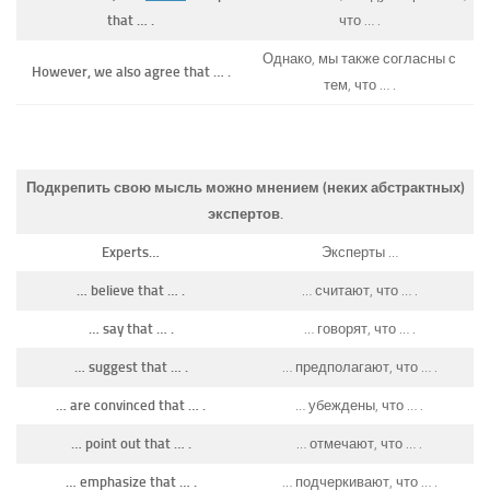
that … .
что … .
Однако, мы также согласны с
However, we also agree that … .
тем, что … .
Подкрепить свою мысль можно мнением (неких абстрактных)
экспертов.
Experts…
Эксперты …
… believe that … .
… считают, что … .
… say that … .
… говорят, что … .
… suggest that … .
… предполагают, что … .
… are convinced that … .
… убеждены, что … .
… point out that … .
… отмечают, что … .
… emphasize that … .
… подчеркивают, что … .