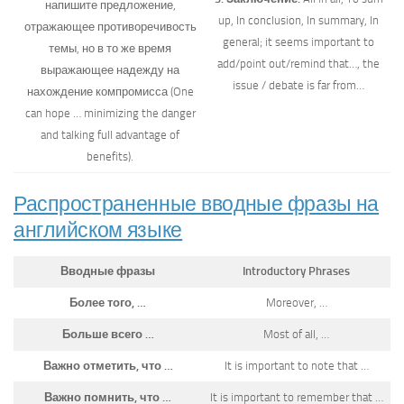
напишите предложение,
up, In conclusion, In summary, In
отражающее противоречивость
general; it seems important to
темы, но в то же время
add/point out/remind that…, the
выражающее надежду на
issue / debate is far from…
нахождение компромисса (One
can hope … minimizing the danger
and talking full advantage of
benefits).
Распространенные вводные фразы на
английском языке
Вводные фразы
Introductory Phrases
Более того, …
Moreover, …
Больше всего …
Most of all, …
Важно отметить, что …
It is important to note that …
Важно помнить, что …
It is important to remember that …