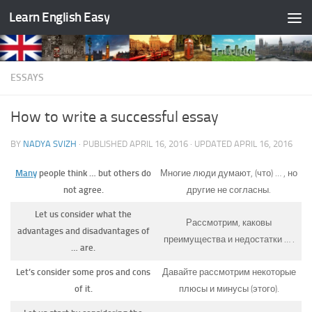
Learn English Easy
Skip to content
ESSAYS
How to write a successful essay
BY
NADYA SVIZH
· PUBLISHED
APRIL 16, 2016
· UPDATED
APRIL 16, 2016
Many
people think … but others do
Многие люди думают, (что) … , но
not agree.
другие не согласны.
Let us consider what the
Рассмотрим, каковы
advantages and disadvantages of
преимущества и недостатки … .
… are.
Let’s consider some pros and cons
Давайте рассмотрим некоторые
of it.
плюсы и минусы (этого).