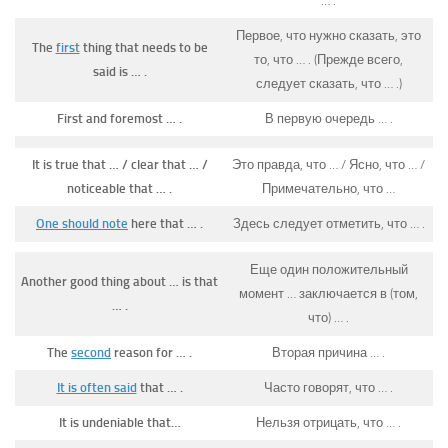
… .
Первое, что нужно сказать, это
The
first
thing that needs to be
то, что … . (Прежде всего,
said is … .
следует сказать, что … .)
First and foremost … .
В первую очередь … .
It is true that … / clear that … /
Это правда, что … / Ясно, что … /
noticeable that … .
Примечательно, что …
One should note
here that … .
Здесь следует отметить, что … .
Еще один положительный
Another good thing about … is that
момент … заключается в (том,
… .
что) … .
The
second
reason for … .
Вторая причина … .
It is often said
that … .
Часто говорят, что … .
It is undeniable that…
Нельзя отрицать, что … .