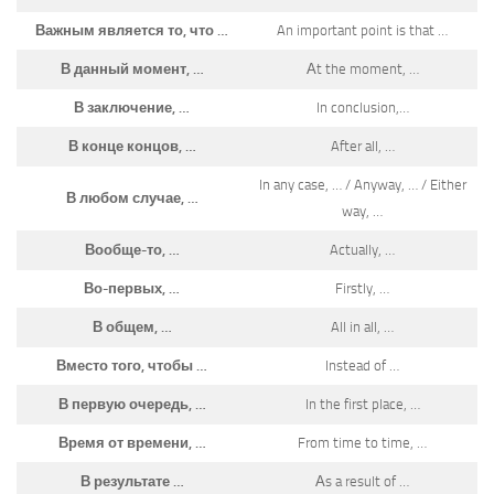
Важным является то, что …
An important point is that …
В данный момент, …
Аt the moment, …
В заключение, …
In conclusion,…
В конце концов, …
After all, …
In any case, … / Anyway, … / Either
В любом случае, …
way, …
Вообще-то, …
Actually, …
Во-первых, …
Firstly, …
В общем, …
All in all, …
Вместо того, чтобы …
Instead of …
В первую очередь, …
In the first place, …
Время от времени, …
From time to time, …
В результате …
Аs a result of …