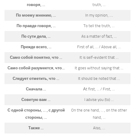
говоря, …
truth, …
По моему мнению, …
In my opinion, ….
По правде говоря, …
To tell the truth, …
По сути дела, …
As a matter of fact, …
Прежде всего, …
First of all, … / Above all, …
Само собой понятно, что …
It is self-evident that …
Само собой разумеется, что…
It goes without saying that …
Следует отметить, что …
It should be noted that …
Сначала …
Аt first, … / First, …
Советую вам …
I advise you (to) …
С одной стороны, … , с другой
On the one hand, … , on the other
стороны, …
hand, …
Также …
Also, …