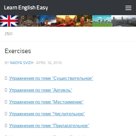
Learn English Easy
Skip to content
ZNO
Exercises
BY
NADYA SVIZH
·
APRIL 16, 2016

Упражнения по теме “Существительное”

Упражнения по теме “Артикль”

Упражнения по теме “Местоимение”

Упражнения по теме “Числительное”

Упражнения по теме “Прилагательное”