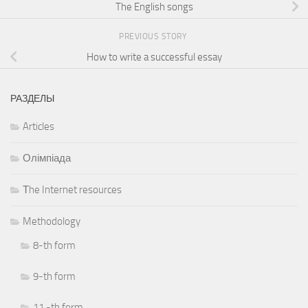
The English songs
PREVIOUS STORY
How to write a successful essay
РАЗДЕЛЫ
Articles
Олімпіада
Тhe Internet resources
Methodology
8-th form
9-th form
11 -th form