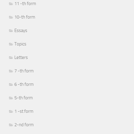
11 -th form
10-th form
Essays
Topics
Letters
7 -th form
6 -th form
5-th form
1 -st form
2-nd form