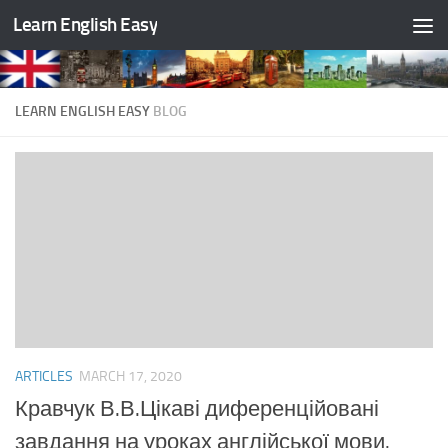
Learn English Easy
Skip to content
LEARN ENGLISH EASY
BLOG
ARTICLES
MARCH 17, 2020
Кравчук В.В.Цікаві диференційовані
завдання на уроках англійської мови.