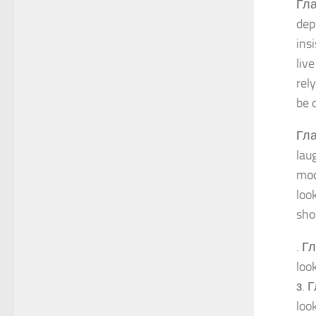
Гла
dep
ins
liv
rel
be 
Гла
lau
moc
loo
sho
. Г
loo
з. 
loo