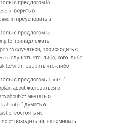
голы с предлогом in
ieve in верить в
ceed in преуспевать в
голы с предлогом to
ong to принадлежать
pen to случаться, происходить с
ten to слушать что-либо, кого-либо
ak to/with говорить что-либо
голы с предлогом about/of
plain about жаловаться о
am about/of мечтать о
nk about/of думать о
sist of состоять из
ind of походить на, напоминать