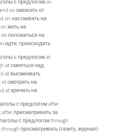
голы с предлогом on
end on зависеть от
ist on настаивать на
e on жить на
y on положиться на
on идти, происходить
голы с предлогом at
gh at смеяться над
k at высмеивать
k at смотреть на
ut at кричать на
лаголы с предлогом after
k after присматривать за
Глаголы с предлогом through
k through просматривать (газету, журнал)