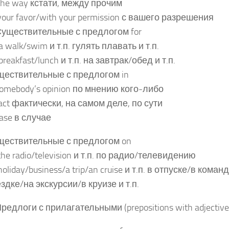
the way кстати, между прочим
your favor/with your permission с вашего разрешения
Существительные с предлогом for
 a walk/swim и т.п. гулять плавать и т.п.
 breakfast/lunch и т.п. на завтрак/обед и т.п.
ествительные с предлогом in
somebody’s opinion по мнению кого-либо
fact фактически, на самом деле, по сути
case в случае
ществительные с предлогом on
the radio/television и т.п. по радио/телевидению
holiday/business/a trip/an cruise и т.п. в отпуске/в кома
здке/на экскурсии/в круизе и т.п.
Предлоги с прилагательными (prepositions with adjective