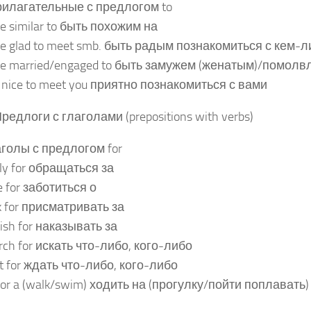
рилагательные с предлогом to
be similar to быть похожим на
be glad to meet smb. быть радым познакомиться с кем-
be married/engaged to быть замужем (женатым)/помол
is nice to meet you приятно познакомиться с вами
Предлоги с глаголами (prepositions with verbs)
голы с предлогом for
ly for обращаться за
e for заботиться о
k for присматривать за
ish for наказывать за
rch for искать что-либо, кого-либо
t for ждать что-либо, кого-либо
for a (walk/swim) ходить на (прогулку/пойти поплавать)