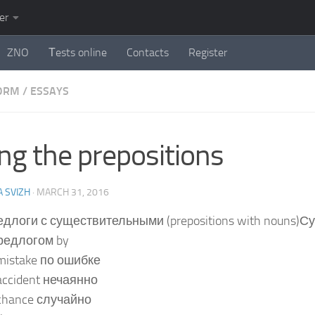
er
ZNO
Тests online
Contacts
Register
FORM
/
ESSAYS
ng the prepositions
 SVIZH
·
MARCH 31, 2016
длоги с существительными (prepositions with nouns)
редлогом by
mistake по ошибке
accident нечаянно
chance случайно