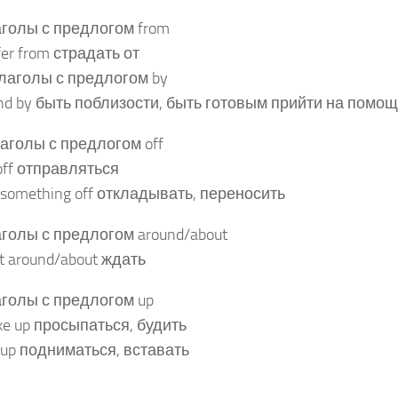
голы с предлогом from
fer from страдать от
Глаголы с предлогом by
nd by быть поблизости, быть готовым прийти на помо
лаголы с предлогом off
off отправляться
 something off откладывать, переносить
голы с предлогом around/about
t around/about ждать
голы с предлогом up
e up просыпаться, будить
 up подниматься, вставать