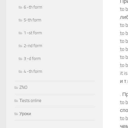
При
6 -th form
to 
либ
5-th form
to 
to 
1 -st form
to 
2-nd form
to 
to 
3 -d form
to 
4 -th form
it 
и т
ZNO
. П
Тests online
to 
спо
Уроки
to 
че