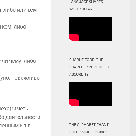
LANGUAGE SHAPES
ем-либо или кем-
WHO YOU ARE
и кем-либо
CHARLIE TODD: THE
 или чему-либо
SHARED EXPERIENCE OF
ABSURDITY
, глупо, невежливо
спеха)/иметь
ибо деятельности
лённым и т.п.
THE ALPHABET CHANT |
SUPER SIMPLE SONGS