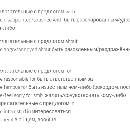
лагательные с предлогом with
be disappointed/satisfied with быть разочарованным/у
м-либо
лагательные с предлогом about
be angry/annoyed about быть разозлённым/раздражённ
лагательные с предлогом for
be responsible for быть ответственным за
be famous for быть известным чем-либо (рекордом, пост
be/feel sorry for smb. жалеть/сочувствовать кому-либо
Прилагательные с предлогом in
be interested in интересоваться
general в общем, вообще