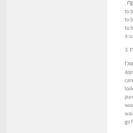
. П
to 
to 
to 
it 
3. 
Гла
app
car
loo
pun
sea
wai
go 