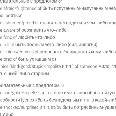
лагательные с предлогом of
be afraid/frightened of быть испуганным/напуганным ч
о; бояться
be ashamed/proud of стыдиться/гордиться чем-либо ил
be aware of осознавать что-либо
be fond of любить что-либо
be full of быть полным чего-либо (сил, энергии)
be jealous/envious of ревновать /завидовать кому-либо
be tired of быть уставшим от
is nice (kind/good/stupid/impolite и т.п.) of someone мило
.п. с чьей-либо стороны
рилагательные с предлогом at
be bad/good/hopeless и т.п. at не иметь способностей (у
собности (успех)/быть безнадёжным и т.п. в какой-л
be shocked/surprised и т.п. at/by быть потрясённым/удив
м-либо