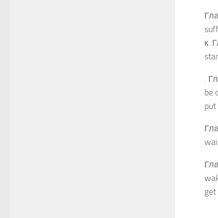
Гла
suf
к. 
sta
. Г
be 
put
Гла
wai
Гла
wak
get