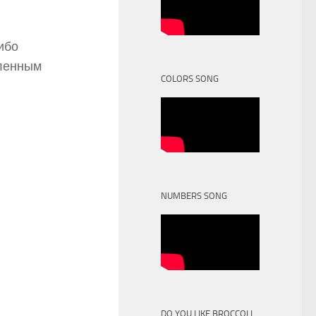
либо
вленным
COLORS SONG
NUMBERS SONG
DO YOU LIKE BROCCOLI