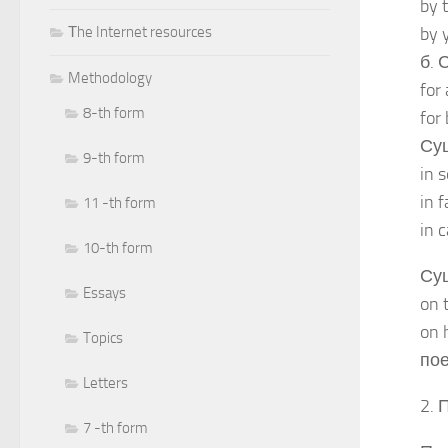
by 
Тhe Internet resources
by 
б. 
Methodology
for
8-th form
for
Сущ
9-th form
in 
in 
11 -th form
in 
10-th form
Су
Essays
on 
on 
Topics
пое
Letters
2. 
7 -th form