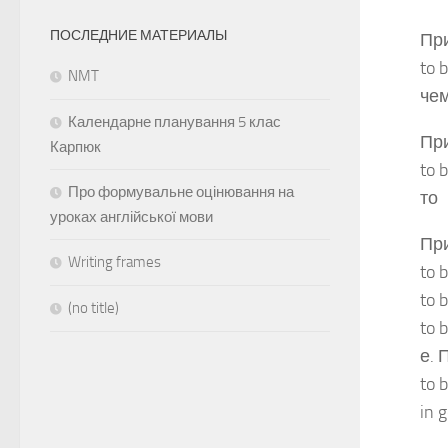
ПОСЛЕДНИЕ МАТЕРИАЛЫ
При
to 
NMT
че
Календарне планування 5 клас
При
Карпюк
to 
Про формувальне оцінювання на
то
уроках англійської мови
При
Writing frames
to 
to 
(no title)
to 
е. 
to 
in 