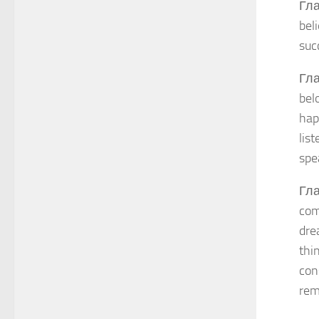
Гла
bel
suc
Гла
bel
hap
lis
spe
Гла
com
dre
thi
con
rem