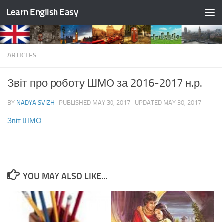
Learn English Easy
Skip to content
ARTICLES
Звіт про роботу ШМО за 2016-2017 н.р.
BY
NADYA SVIZH
· PUBLISHED
MAY 30, 2017
· UPDATED
MAY 30, 2017
Звіт ШМО
YOU MAY ALSO LIKE...