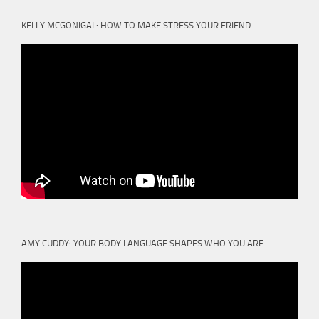
KELLY MCGONIGAL: HOW TO MAKE STRESS YOUR FRIEND
AMY CUDDY: YOUR BODY LANGUAGE SHAPES WHO YOU ARE