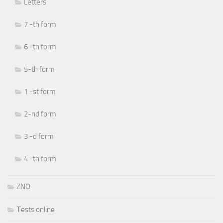
Letters
7 -th form
6 -th form
5-th form
1 -st form
2-nd form
3 -d form
4 -th form
ZNO
Тests online