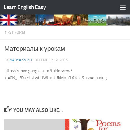
Learn English Easy
Skip to content
1 -ST FORM
Материалы к урокам
BY
NADYA SVIZH
·
DECEMBER 12, 2015
https://drive.google.com/folderview?
id=0B_-3YxELsLwCUWtpcURkMmZQOUU&usp=sharing
YOU MAY ALSO LIKE...